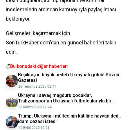
kesin bulguların, adli tıp raporları ve kriminal
incelemelerin ardından kamuoyuyla paylaşılması
bekleniyor.
Gelişmeleri kaçırmamak için
SonTurkHaber.com'dan en güncel haberleri takip
edin.
Bu konudaki diğer haberler:
Beşiktaş ın büyük hedefi Ukraynalı golcü! Sözcü
Gazetesi
28 Temmuz 2025 02:41
Ukraynalı savaş mağduru çocuklar,
Trabzonspor’un Ukraynalı futbolcularıyla bir
araya geldi
28 Mayıs 2025 17:24
Trump, Ukraynalı mültecinin katiline hayvan dedi,
idam cezası istedi
10 Eylül 2025 17:21