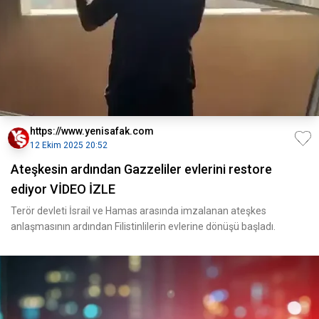
https://www.yenisafak.com
12 Ekim 2025 20:52
Ateşkesin ardından Gazzeliler evlerini restore
ediyor VİDEO İZLE
Terör devleti İsrail ve Hamas arasında imzalanan ateşkes
anlaşmasının ardından Filistinlilerin evlerine dönüşü başladı.