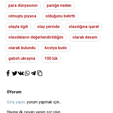
para dünyasının
paniğe neden
olmuştu piyasa
olduğunu belirtti
olayla ilgili
olay yerinde
olasılığına işaret
olasılıkların değerlendirildiğini
olarak devam
olarak bulundu
kostya kudo
galish ukrayna
100 lük
0
Yorum
Giriş yapın,
yorum yapmak için...
Yayına ilk cevap veren siz olun...