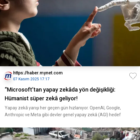
https://haber.mynet.com
07 Kasım 2025 17:17
“Microsoft’tan yapay zekâda yön değişikliği:
Hümanist süper zekâ geliyor!
Yapay zekâ yarışı her geçen gün hızlanıyor. OpenAI, Google,
Anthropic ve Meta gibi devler genel yapay zekâ (AGI) hedef