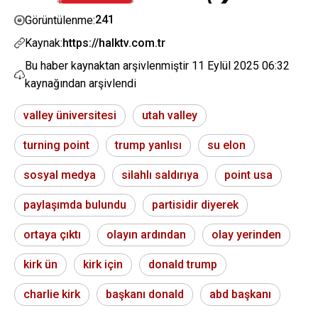
241
Görüntülenme:
Kaynak:
https://halktv.com.tr
Bu haber kaynaktan arşivlenmiştir
11 Eylül 2025 06:32
kaynağından arşivlendi
valley üniversitesi
utah valley
turning point
trump yanlısı
su elon
sosyal medya
silahlı saldırıya
point usa
paylaşımda bulundu
partisidir diyerek
ortaya çıktı
olayın ardından
olay yerinden
kirk ün
kirk için
donald trump
charlie kirk
başkanı donald
abd başkanı