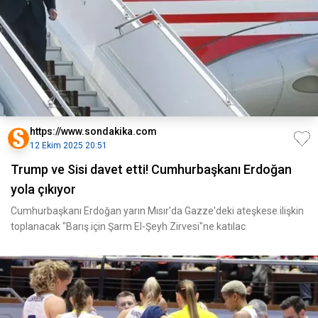
https://www.sondakika.com
12 Ekim 2025 20:51
Trump ve Sisi davet etti! Cumhurbaşkanı Erdoğan
yola çıkıyor
Cumhurbaşkanı Erdoğan yarın Mısır'da Gazze'deki ateşkese ilişkin
toplanacak "Barış için Şarm El-Şeyh Zirvesi"ne katılac