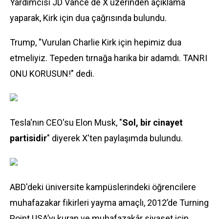
Yardımcısı JD Vance de X üzerinden açıklama
yaparak, Kirk için dua çağrısında bulundu.
Trump, "Vurulan Charlie Kirk için hepimiz dua
etmeliyiz. Tepeden tırnağa harika bir adamdı. TANRI
ONU KORUSUN!" dedi.
Tesla'nın CEO'su Elon Musk, "
Sol, bir cinayet
partisidir
" diyerek X'ten paylaşımda bulundu.
ABD'deki üniversite kampüslerindeki öğrencilere
muhafazakar fikirleri yayma amaçlı, 2012’de Turning
Point USA’yı kuran ve muhafazakâr
siyaset
için