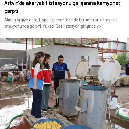
Artvin’de akaryakıt istasyonu çalışanına kamyonet
çarptı
Alınan bilgiye göre, Hopa ilçe merkezinde bulunan bir akaryakıt
istasyonunda görevli Yüksel Gaz, istasyon girişinde yo