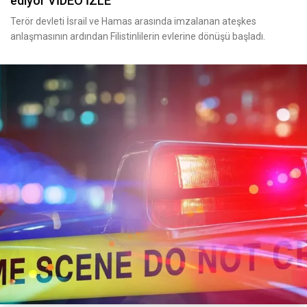
ediyor VİDEO İZLE
Terör devleti İsrail ve Hamas arasında imzalanan ateşkes
anlaşmasının ardından Filistinlilerin evlerine dönüşü başladı.