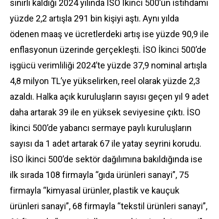
sınırlı kaldığı 2024 yılında İSO İkinci 500’ün istihdamı
yüzde 2,2 artışla 291 bin kişiyi aştı. Aynı yılda
ödenen maaş ve ücretlerdeki artış ise yüzde 90,9 ile
enflasyonun üzerinde gerçekleşti. İSO İkinci 500’de
işgücü verimliliği 2024’te yüzde 37,9 nominal artışla
4,8 milyon TL’ye yükselirken, reel olarak yüzde 2,3
azaldı. Halka açık kuruluşların sayısı geçen yıl 9 adet
daha artarak 39 ile en yüksek seviyesine çıktı. İSO
İkinci 500’de yabancı sermaye paylı kuruluşların
sayısı da 1 adet artarak 67 ile yatay seyrini korudu.
İSO İkinci 500’de sektör dağılımına bakıldığında ise
ilk sırada 108 firmayla “gıda ürünleri sanayi”, 75
firmayla “kimyasal ürünler, plastik ve kauçuk
ürünleri sanayi”, 68 firmayla “tekstil ürünleri sanayi”,