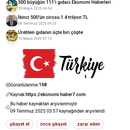
500 büyüğün 111’i gıdacı Ekonomi Haberleri
29 Mayıs 2025 04:04
İkinci 500’ün cirosu 1.4 trilyon TL
08 Temmuz 2025 09:20
Üretilen gıdanın üçte biri çöpte
10 Mayıs 2025 07:13
168
Görüntülenme:
Kaynak:
https://ekonomi.haber7.com
Bu haber kaynaktan arşivlenmiştir
09 Temmuz 2025 03:57
kaynağından arşivlendi
şikayet et
önce şikayet
zarar eden