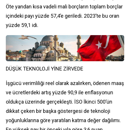
Öte yandan kısa vadeli mali borçların toplam borçlar
içindeki payı yüzde 57,4’e geriledi. 2023’te bu oran
yüzde 59,1 idi.
DÜŞÜK TEKNOLOJİ YİNE ZİRVEDE
İşgücü verimliliği reel olarak azalırken, ödenen maaş
ve ücretlerdeki artış yüzde 90,9 ile enflasyonun
oldukça üzerinde gerçekleşti. İSO İkinci 500’ün
dikkat çeken bir başka göstergesi de teknoloji
yoğunluklarına göre yaratılan katma değer dağılımı.
En yüksek pay bir önceki yıla göre 3,6 puan