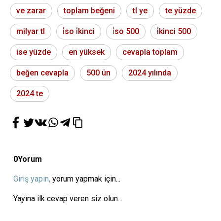
ve zarar
toplam beğeni
tl ye
te yüzde
milyar tl
i̇so i̇kinci
i̇so 500
i̇kinci 500
ise yüzde
en yüksek
cevapla toplam
beğen cevapla
500 ün
2024 yılında
2024 te
0
Yorum
Giriş yapın,
yorum yapmak için...
Yayına ilk cevap veren siz olun...