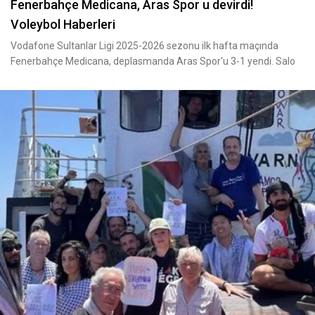
Fenerbahçe Medicana, Aras Spor u devirdi!
Voleybol Haberleri
Vodafone Sultanlar Ligi 2025-2026 sezonu ilk hafta maçında
Fenerbahçe Medicana, deplasmanda Aras Spor'u 3-1 yendi. Salo