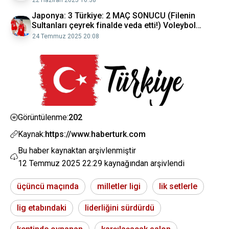
Japonya: 3 Türkiye: 2 MAÇ SONUCU (Filenin
Sultanları çeyrek finalde veda etti!) Voleybol
Haberleri
24 Temmuz 2025 20:08
202
Görüntülenme:
Kaynak:
https://www.haberturk.com
Bu haber kaynaktan arşivlenmiştir
12 Temmuz 2025 22:29
kaynağından arşivlendi
üçüncü maçında
milletler ligi
lik setlerle
lig etabındaki
liderliğini sürdürdü