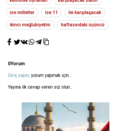
kentinde oynanan
karşılaşacak salon
ise milletler
ise 11
ile karşılaşacak
ikinci mağlubiyetini
haftasındaki üçüncü
0
Yorum
Giriş yapın,
yorum yapmak için...
Yayına ilk cevap veren siz olun...