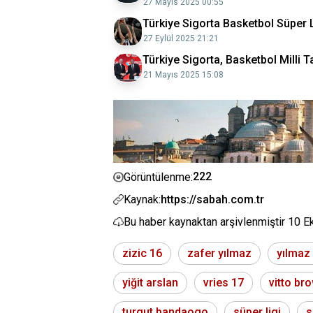
27 Mayıs 2025 00:55
Türkiye Sigorta Basketbol Süper L
27 Eylül 2025 21:21
Türkiye Sigorta, Basketbol Milli 
21 Mayıs 2025 15:08
222
Görüntülenme:
Kaynak:
https://sabah.com.tr
Bu haber kaynaktan arşivlenmiştir
10 E
zizic 16
zafer yılmaz
yılmaz
yiğit arslan
vries 17
vitto br
turgut bandaogo
süper ligi
s