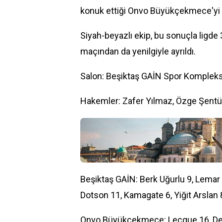
konuk ettiği Onvo Büyükçekmece'yi 
Siyah-beyazlı ekip, bu sonuçla ligd
maçından da yenilgiyle ayrıldı.
Salon: Beşiktaş GAİN Spor Kompleks
Hakemler: Zafer Yılmaz, Özge Şentü
Beşiktaş GAİN: Berk Uğurlu 9, Lemar 
Dotson 11, Kamagate 6, Yiğit Arslan 
Onvo Büyükçekmece: Lecque 16, De