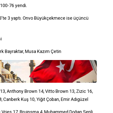
100-76 yendi.
e 3'te 3 yaptı. Onvo Büyükçekmece ise üçüncü
i
rk Bayraktar, Musa Kazım Çetin
13, Anthony Brown 14, Vitto Brown 13, Zizic 16,
8, Canberk Kuş 10, Yiğit Çoban, Emir Adıgüzel
 Vries 17, Bruinsma 4, Muhammed Doğan Şenli