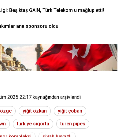
igi: Beşiktaş GAIN, Türk Telekom u mağlup etti!
Takımlar ana sponsoru oldu
kim 2025 22:17
kaynağından arşivlendi
 özge
yiğit özkan
yiğit çoban
own
türkiye sigorta
türen pipes
por kompleksi
siyah beyazlı