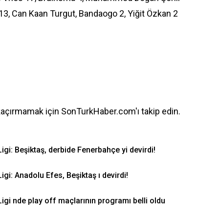
13, Can Kaan Turgut, Bandaogo 2, Yiğit Özkan 2
kaçırmamak için SonTurkHaber.com'ı takip edin.
igi: Beşiktaş, derbide Fenerbahçe yi devirdi!
gi: Anadolu Efes, Beşiktaş ı devirdi!
igi nde play off maçlarının programı belli oldu