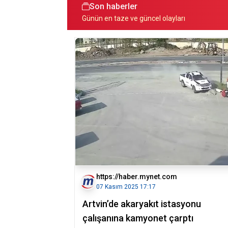
Son haberler
Günün en taze ve güncel olayları
https://haber.mynet.com
07 Kasım 2025 17:17
Artvin’de akaryakıt istasyonu
çalışanına kamyonet çarptı