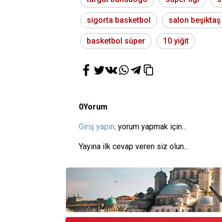
sigorta basketbol
salon beşiktaş
basketbol süper
10 yiğit
0
Yorum
Giriş yapın,
yorum yapmak için...
Yayına ilk cevap veren siz olun...