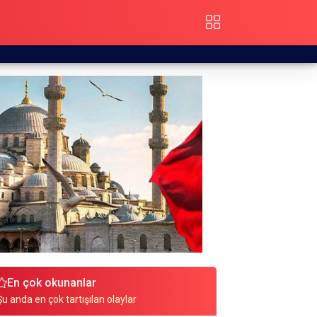
En çok okunanlar
Şu anda en çok tartışılan olaylar