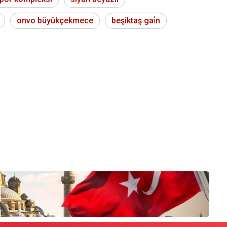
onvo büyükçekmece
beşiktaş gai̇n