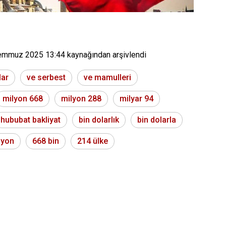
emmuz 2025 13:44
kaynağından arşivlendi
lar
ve serbest
ve mamulleri
milyon 668
milyon 288
milyar 94
hububat bakliyat
bin dolarlık
bin dolarla
lyon
668 bin
214 ülke