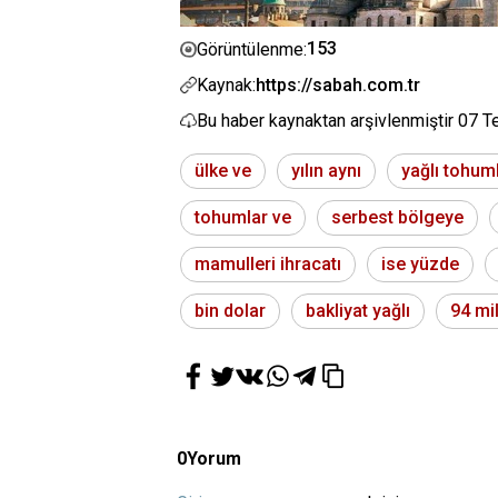
153
Görüntülenme:
Kaynak:
https://sabah.com.tr
Bu haber kaynaktan arşivlenmiştir
07 T
ülke ve
yılın aynı
yağlı tohum
tohumlar ve
serbest bölgeye
mamulleri ihracatı
ise yüzde
bin dolar
bakliyat yağlı
94 mi
0
Yorum