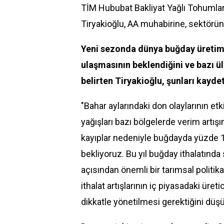
TİM Hububat Bakliyat Yağlı Tohumla
Tiryakioğlu, AA muhabirine, sektörün 
Yeni sezonda dünya buğday üretimi
ulaşmasının beklendiğini ve bazı ü
belirten Tiryakioğlu, şunları kaydet
"Bahar aylarındaki don olaylarının etk
yağışları bazı bölgelerde verim artış
kayıplar nedeniyle buğdayda yüzde 1
bekliyoruz. Bu yıl buğday ithalatınd
açısından önemli bir tarımsal politik
ithalat artışlarının iç piyasadaki üret
dikkatle yönetilmesi gerektiğini düş