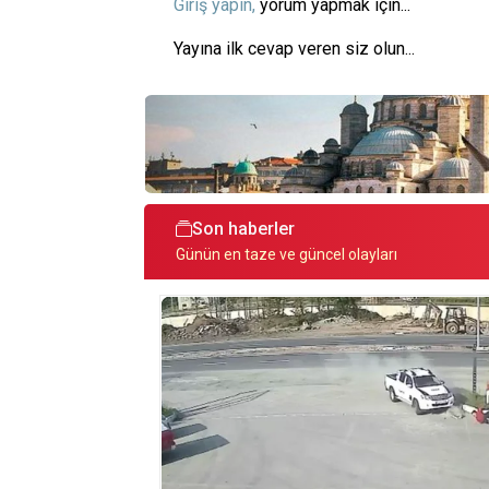
Giriş yapın,
yorum yapmak için...
Yayına ilk cevap veren siz olun...
Son haberler
Günün en taze ve güncel olayları