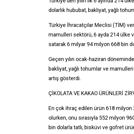
Türkiye'den yılın ilk 6 ayında 214 ül
dolarlık hububat, bakliyat, yağlı tohu
Türkiye İhracatçılar Meclisi (TİM) ver
mamulleri sektörü, 6 ayda 214 ülke 
satarak 6 milyar 94 milyon 668 bin dol
Geçen yılın ocak-haziran döneminde 
bakliyat, yağlı tohumlar ve mamulleri
artış gösterdi.
ÇİKOLATA VE KAKAO ÜRÜNLERİ ZİR
En çok ihraç edilen ürün 618 milyon 2
olurken, onu sırasıyla 552 milyon 96
bin dolarla tatlı, bisküvi ve gofret ürün