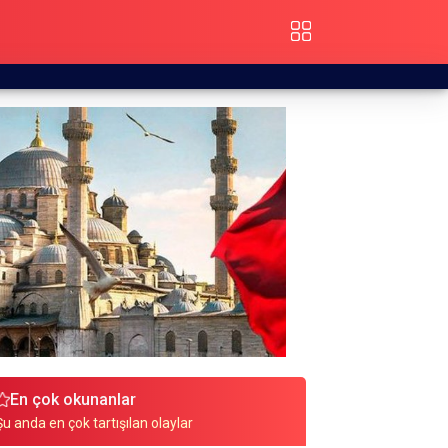
En çok okunanlar
Şu anda en çok tartışılan olaylar