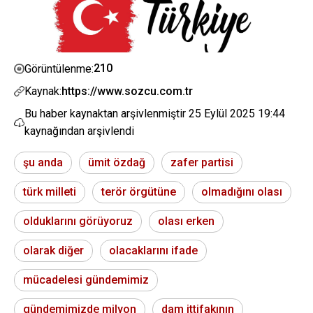
210
Görüntülenme:
Kaynak:
https://www.sozcu.com.tr
Bu haber kaynaktan arşivlenmiştir
25 Eylül 2025 19:44
kaynağından arşivlendi
şu anda
ümit özdağ
zafer partisi
türk milleti
terör örgütüne
olmadığını olası
olduklarını görüyoruz
olası erken
olarak diğer
olacaklarını ifade
mücadelesi gündemimiz
gündemimizde milyon
dam ittifakının