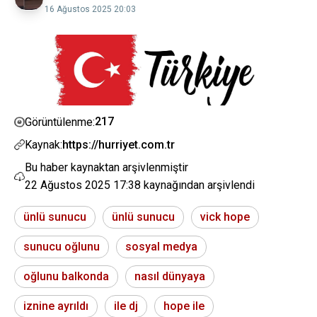
16 Ağustos 2025 20:03
217
Görüntülenme:
Kaynak:
https://hurriyet.com.tr
Bu haber kaynaktan arşivlenmiştir
22 Ağustos 2025 17:38
kaynağından arşivlendi
ünlü sunucu
ünlü sunucu
vick hope
sunucu oğlunu
sosyal medya
oğlunu balkonda
nasıl dünyaya
iznine ayrıldı
ile dj
hope ile