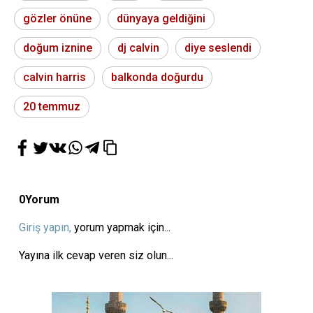
gözler önüne
dünyaya geldiğini
doğum iznine
dj calvin
diye seslendi
calvin harris
balkonda doğurdu
20 temmuz
0
Yorum
Giriş yapın,
yorum yapmak için...
Yayına ilk cevap veren siz olun...