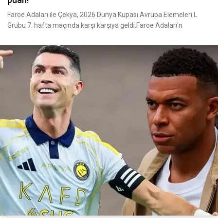
Faroe Adaları ile Çekya, 2026 Dünya Kupası Avrupa Elemeleri L
Grubu 7. hafta maçında karşı karşıya geldi.Faroe Adaları'n