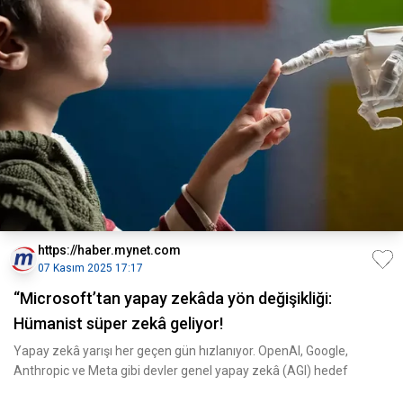
https://haber.mynet.com
07 Kasım 2025 17:17
“Microsoft’tan yapay zekâda yön değişikliği:
Hümanist süper zekâ geliyor!
Yapay zekâ yarışı her geçen gün hızlanıyor. OpenAI, Google,
Anthropic ve Meta gibi devler genel yapay zekâ (AGI) hedef