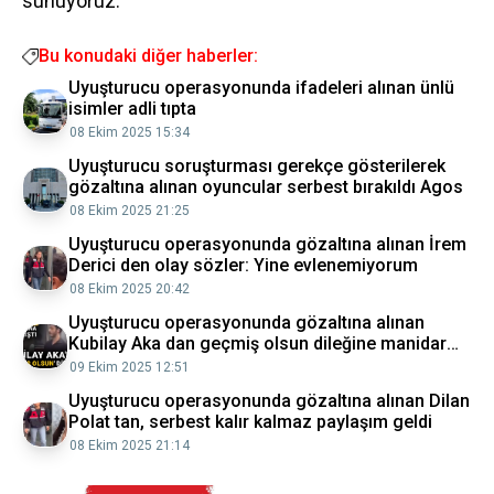
sunuyoruz.
Bu konudaki diğer haberler:
Uyuşturucu operasyonunda ifadeleri alınan ünlü
isimler adli tıpta
08 Ekim 2025 15:34
Uyuşturucu soruşturması gerekçe gösterilerek
gözaltına alınan oyuncular serbest bırakıldı Agos
08 Ekim 2025 21:25
Uyuşturucu operasyonunda gözaltına alınan İrem
Derici den olay sözler: Yine evlenemiyorum
08 Ekim 2025 20:42
Uyuşturucu operasyonunda gözaltına alınan
Kubilay Aka dan geçmiş olsun dileğine manidar
yanıt!
09 Ekim 2025 12:51
Uyuşturucu operasyonunda gözaltına alınan Dilan
Polat tan, serbest kalır kalmaz paylaşım geldi
08 Ekim 2025 21:14