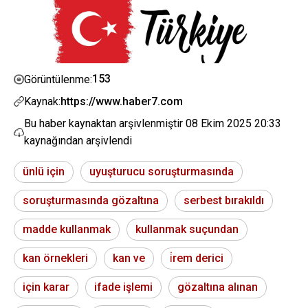
153
Görüntülenme:
Kaynak:
https://www.haber7.com
Bu haber kaynaktan arşivlenmiştir
08 Ekim 2025 20:33
kaynağından arşivlendi
ünlü için
uyuşturucu soruşturmasında
soruşturmasında gözaltına
serbest bırakıldı
madde kullanmak
kullanmak suçundan
kan örnekleri
kan ve
i̇rem derici
için karar
ifade işlemi
gözaltına alınan