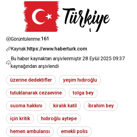
161
Görüntülenme:
Kaynak:
https://www.haberturk.com
Bu haber kaynaktan arşivlenmiştir
28 Eylül 2025 09:37
kaynağından arşivlendi
üzerine dedektifler
yeşim hıdıroğlu
tutuklanarak cezaevine
tolga bey
susma hakkını
kiralık katil
i̇brahim bey
için kritik
hıdıroğlu aytepe
hemen ambulansı
emekli polis