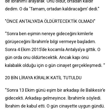
de İbrahim’i arayarak ‘Onu öldür, ortadan kaldır’
dedim. O da ‘Tamam, ortadan kaldıracağım’ dedi.”
"ÖNCE ANTALYA’DA ÖLDÜRTECEKTİK OLMADI"
“Sonra ben eşimin nereye gideceğini kimlerle
görüşeceğini İbrahim’e bilgi vermeye başladım.
Sonra 4 Ekim 2015’de kocamla Antalya’ya gittik. O
gün orda onu öldürtecektik. Ancak kapı önü
kalabalık olduğu için o gün cinayet gerçekleşmedi. “
20 BİN LİRAYA KİRALIK KATİL TUTULDU
“Sonra 13 Ekim günü eşim bir arkadaşı ile Balıkesir’e
gidecekti. Arkadaşı gelmeyince. İbrahim’e söyledi.
İbrahim de kabul etti. O gün cinayette uygun gündü.