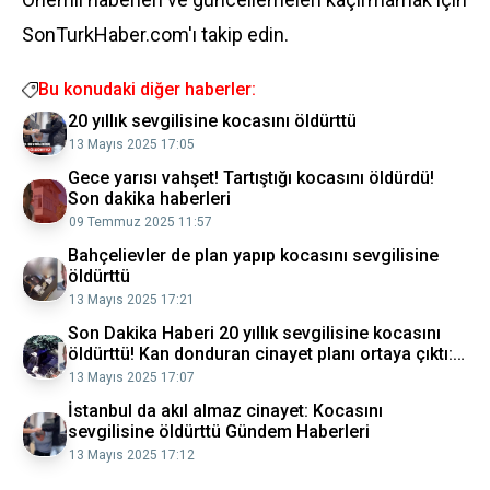
SonTurkHaber.com'ı takip edin.
Bu konudaki diğer haberler:
20 yıllık sevgilisine kocasını öldürttü
13 Mayıs 2025 17:05
Gece yarısı vahşet! Tartıştığı kocasını öldürdü!
Son dakika haberleri
09 Temmuz 2025 11:57
Bahçelievler de plan yapıp kocasını sevgilisine
öldürttü
13 Mayıs 2025 17:21
Son Dakika Haberi 20 yıllık sevgilisine kocasını
öldürttü! Kan donduran cinayet planı ortaya çıktı:
Tuzağa böyle çekmiş
13 Mayıs 2025 17:07
İstanbul da akıl almaz cinayet: Kocasını
sevgilisine öldürttü Gündem Haberleri
13 Mayıs 2025 17:12