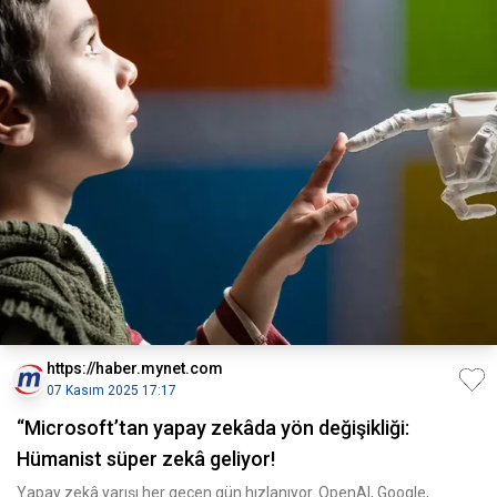
https://haber.mynet.com
07 Kasım 2025 17:17
“Microsoft’tan yapay zekâda yön değişikliği:
Hümanist süper zekâ geliyor!
Yapay zekâ yarışı her geçen gün hızlanıyor. OpenAI, Google,