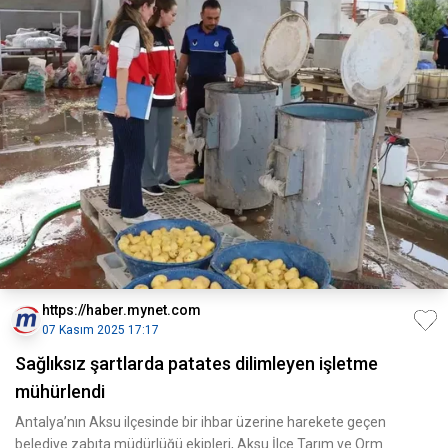
https://haber.mynet.com
07 Kasım 2025 17:17
Sağlıksız şartlarda patates dilimleyen işletme
mühürlendi
Antalya’nın Aksu ilçesinde bir ihbar üzerine harekete geçen
belediye zabıta müdürlüğü ekipleri, Aksu İlçe Tarım ve Orm