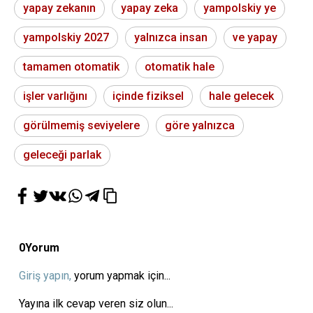
yapay zekanın
yapay zeka
yampolskiy ye
yampolskiy 2027
yalnızca insan
ve yapay
tamamen otomatik
otomatik hale
işler varlığını
içinde fiziksel
hale gelecek
görülmemiş seviyelere
göre yalnızca
geleceği parlak
0
Yorum
Giriş yapın,
yorum yapmak için...
Yayına ilk cevap veren siz olun...