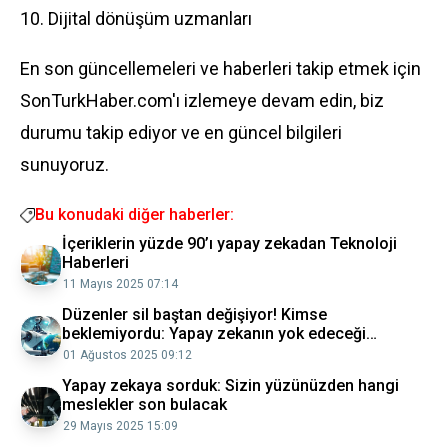
10. Dijital dönüşüm uzmanları
En son güncellemeleri ve haberleri takip etmek için
SonTurkHaber.com'ı izlemeye devam edin, biz
durumu takip ediyor ve en güncel bilgileri
sunuyoruz.
Bu konudaki diğer haberler:
İçeriklerin yüzde 90’ı yapay zekadan Teknoloji
Haberleri
11 Mayıs 2025 07:14
Düzenler sil baştan değişiyor! Kimse
beklemiyordu: Yapay zekanın yok edeceği
meslekler
01 Ağustos 2025 09:12
Yapay zekaya sorduk: Sizin yüzünüzden hangi
meslekler son bulacak
29 Mayıs 2025 15:09