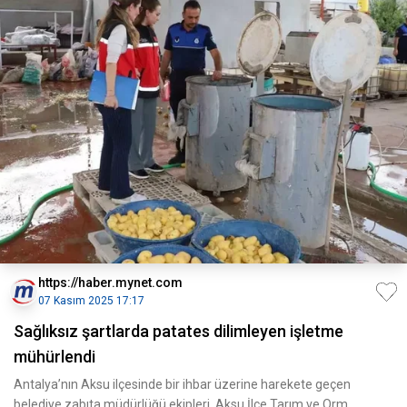
https://haber.mynet.com
07 Kasım 2025 17:17
Sağlıksız şartlarda patates dilimleyen işletme
mühürlendi
Antalya’nın Aksu ilçesinde bir ihbar üzerine harekete geçen
belediye zabıta müdürlüğü ekipleri, Aksu İlçe Tarım ve Orm