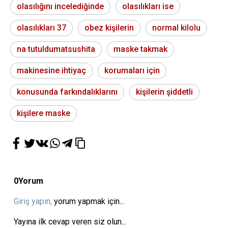
olasılığını incelediğinde
olasılıkları ise
olasılıkları 37
obez kişilerin
normal kilolu
na tutuldumatsushita
maske takmak
makinesine ihtiyaç
korumaları için
konusunda farkındalıklarını
kişilerin şiddetli
kişilere maske
0
Yorum
Giriş yapın,
yorum yapmak için...
Yayına ilk cevap veren siz olun...