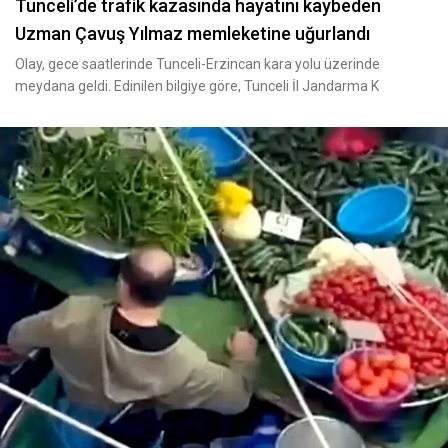
Tunceli’de trafik kazasında hayatını kaybeden
Uzman Çavuş Yılmaz memleketine uğurlandı
Olay, gece saatlerinde Tunceli-Erzincan kara yolu üzerinde
meydana geldi. Edinilen bilgiye göre, Tunceli İl Jandarma K