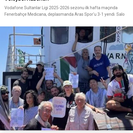
Vodafone Sultanlar Ligi 2025-2026 sezonu ilk hafta maçında
Fenerbahçe Medicana, deplasmanda Aras Spor'u 3-1 yendi. Salo