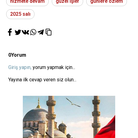
hizmete devam
güzel işler
günlere özlem
2025 salı
0
Yorum
Giriş yapın,
yorum yapmak için...
Yayına ilk cevap veren siz olun...