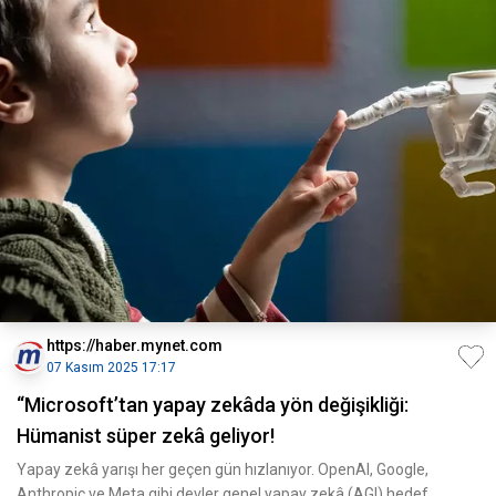
https://haber.mynet.com
07 Kasım 2025 17:17
“Microsoft’tan yapay zekâda yön değişikliği:
Hümanist süper zekâ geliyor!
Yapay zekâ yarışı her geçen gün hızlanıyor. OpenAI, Google,
Anthropic ve Meta gibi devler genel yapay zekâ (AGI) hedef