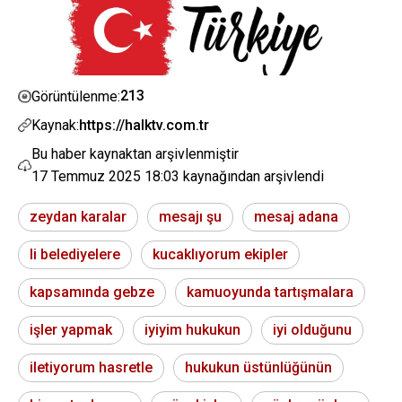
213
Görüntülenme:
Kaynak:
https://halktv.com.tr
Bu haber kaynaktan arşivlenmiştir
17 Temmuz 2025 18:03
kaynağından arşivlendi
zeydan karalar
mesajı şu
mesaj adana
li belediyelere
kucaklıyorum ekipler
kapsamında gebze
kamuoyunda tartışmalara
işler yapmak
iyiyim hukukun
iyi olduğunu
iletiyorum hasretle
hukukun üstünlüğünün