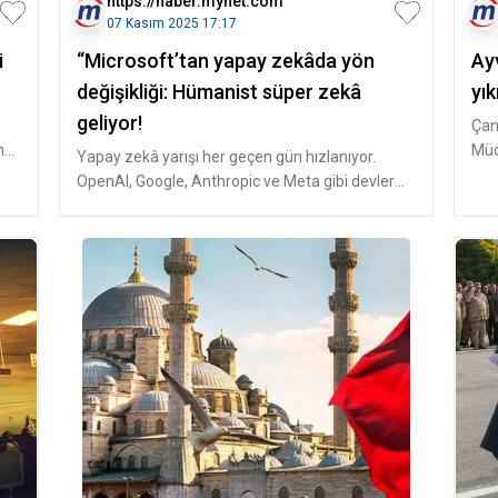
https://haber.mynet.com
07 Kasım 2025 17:17
i
“Microsoft’tan yapay zekâda yön
Ay
değişikliği: Hümanist süper zekâ
yık
geliyor!
Çan
n
Müd
Yapay zekâ yarışı her geçen gün hızlanıyor.
müc
OpenAI, Google, Anthropic ve Meta gibi devler
genel yapay zekâ (AGI) hedef