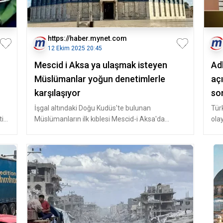
https://haber.mynet.com
12 Ekim 2025 20:45
Mescid i Aksa ya ulaşmak isteyen
Ad
Müslümanlar yoğun denetimlerle
aç
karşılaşıyor
so
İşgal altındaki Doğu Kudüs'te bulunan
Tür
iği
Müslümanların ilk kıblesi Mescid-i Aksa'da
ola
Müslümanlar, İsrail'in yoğun denetiml
Üni