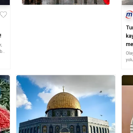
Tun
!
ka
me
r,
bir
Ola
yol
gör