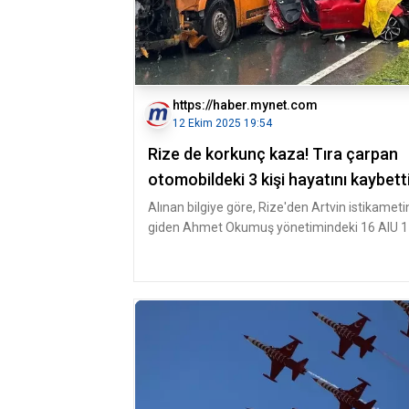
https://haber.mynet.com
12 Ekim 2025 19:54
Rize de korkunç kaza! Tıra çarpan
otomobildeki 3 kişi hayatını kaybett
Alınan bilgiye göre, Rize'den Artvin istikameti
giden Ahmet Okumuş yönetimindeki 16 AIU 
plakalı otomobil, Çayeli