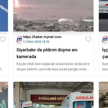
https://haber.mynet.com
12 Ekim 2025 18:36
Diyarbakır da yıldırım düşme anı
İş
kamerada
çar
Köyde etkili olan sağanak sırasında bir anda yere
Kaz
yle
düşen yıldırım, çevrede kısa süreli paniğe neden
kar
oldu. Olayda ölen y
Sürü