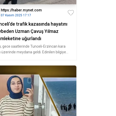
https://haber.mynet.com
07 Kasım 2025 17:17
celi’de trafik kazasında hayatını
ybeden Uzman Çavuş Yılmaz
mleketine uğurlandı
y, gece saatlerinde Tunceli-Erzincan kara
u üzerinde meydana geldi. Edinilen bilgiye
e, Tunceli İl Jandarma K