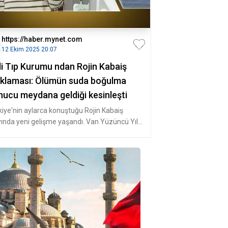
https://haber.mynet.com
12 Ekim 2025 20:07
li Tıp Kurumu ndan Rojin Kabaiş
ıklaması: Ölümün suda boğulma
nucu meydana geldiği kesinleşti
kiye'nin aylarca konuştuğu Rojin Kabaiş
yında yeni gelişme yaşandı. Van Yüzüncü Yıl
versitesi Eğitim Fakültes