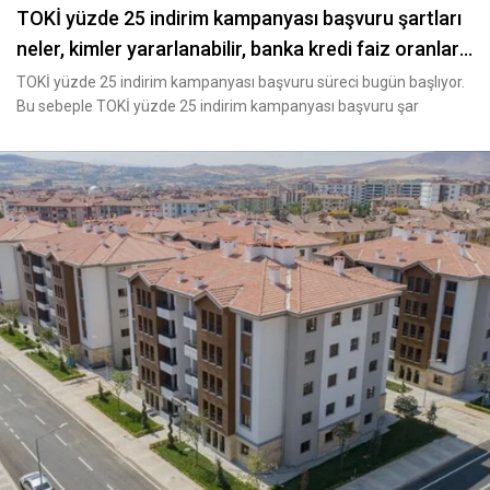
TOKİ yüzde 25 indirim kampanyası başvuru şartları
neler, kimler yararlanabilir, banka kredi faiz oranları
kaç?
TOKİ yüzde 25 indirim kampanyası başvuru süreci bugün başlıyor.
Bu sebeple TOKİ yüzde 25 indirim kampanyası başvuru şar