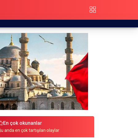
En çok okunanlar
Şu anda en çok tartışılan olaylar