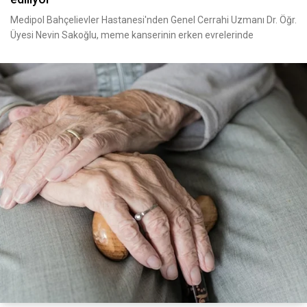
Medipol Bahçelievler Hastanesi'nden Genel Cerrahi Uzmanı Dr. Öğr.
Üyesi Nevin Sakoğlu, meme kanserinin erken evrelerinde