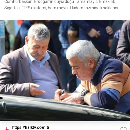
Cumhurbaşkanı Erdoğan'ın duyurduğu Tamamlayıcı Emeklilik
Sigortası (TES) sistemi, hem mevcut kıdem tazminatı haklarını
https://halktv.com.tr