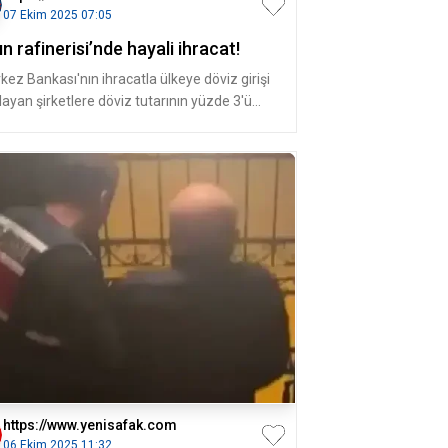
07 Ekim 2025 07:05
ın rafinerisi’nde hayali ihracat!
kez Bankası'nın ihracatla ülkeye döviz girişi
layan şirketlere döviz tutarının yüzde 3'ü
r verdiği desteği hi
https://www.yenisafak.com
06 Ekim 2025 11:32