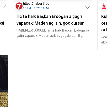
https://haber7.com
06 Eylül 2025 16:44
İliç te halk Başkan Erdoğan a çağrı
Kül
esi
yapacak: Maden açılsın, göç dursun
ora
ort
HABERLER GÜNCEL İliç'te halk Başkan Erdoğan'a
çağrı yapacak: Maden açılsın, göç dursun İliç
Jeop
halkı, 19 aydır
ekon
sav