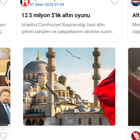
07 Ekim 2025 07:09
12.5 milyon $’lık altın oyunu
Alt
gun
İstanbul Cumhuriyet Başsavcılığı, bazı altın
Mer
ç
şirketi sahipleri ve çalışanlarının devletin sunmuş
sağ
olduğu yüzde 3’lük dest
kada