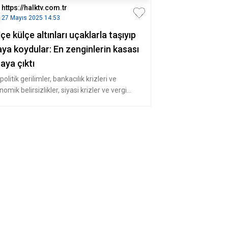
https://halktv.com.tr
27 Mayıs 2025 14:53
çe külçe altınları uçaklarla taşıyıp
ya koydular: En zenginlerin kasası
aya çıktı
olitik gerilimler, bankacılık krizleri ve
omik belirsizlikler, siyasi krizler ve vergi
aşları derken mil