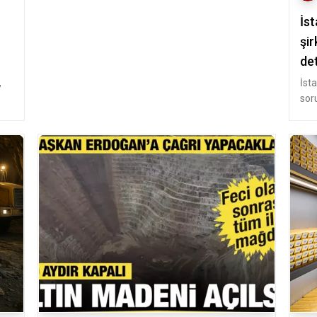
İst
şir
det
,
İst
sor
sahi