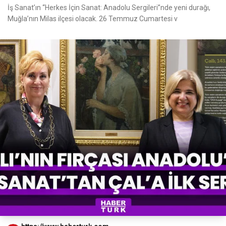
İş Sanat’ın “Herkes İçin Sanat: Anadolu Sergileri”nde yeni durağı,
Muğla’nın Milas ilçesi olacak. 26 Temmuz Cumartesi v