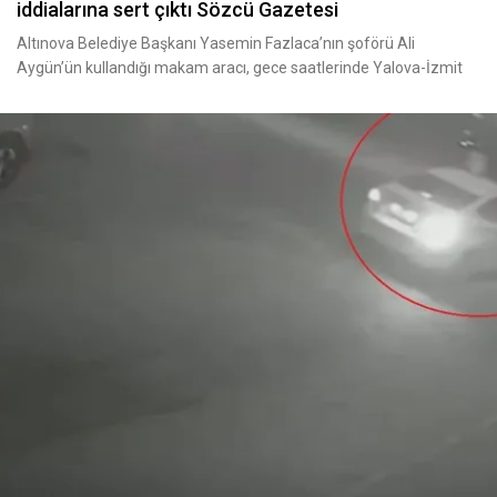
iddialarına sert çıktı Sözcü Gazetesi
Altınova Belediye Başkanı Yasemin Fazlaca’nın şoförü Ali
Aygün’ün kullandığı makam aracı, gece saatlerinde Yalova-İzmit