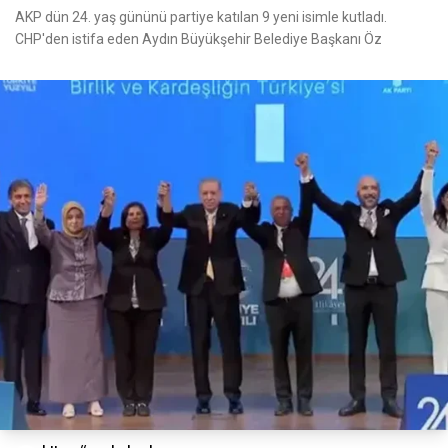
AKP dün 24. yaş gününü partiye katılan 9 yeni isimle kutladı.
CHP'den istifa eden Aydın Büyükşehir Belediye Başkanı Öz