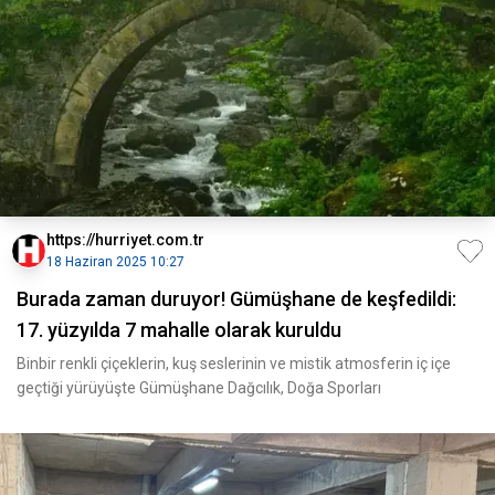
https://hurriyet.com.tr
18 Haziran 2025 10:27
Burada zaman duruyor! Gümüşhane de keşfedildi:
17. yüzyılda 7 mahalle olarak kuruldu
Binbir renkli çiçeklerin, kuş seslerinin ve mistik atmosferin iç içe
geçtiği yürüyüşte Gümüşhane Dağcılık, Doğa Sporları