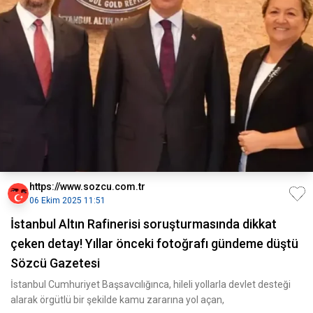
https://www.sozcu.com.tr
06 Ekim 2025 11:51
İstanbul Altın Rafinerisi soruşturmasında dikkat
çeken detay! Yıllar önceki fotoğrafı gündeme düştü
Sözcü Gazetesi
İstanbul Cumhuriyet Başsavcılığınca, hileli yollarla devlet desteği
alarak örgütlü bir şekilde kamu zararına yol açan,