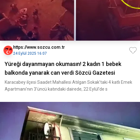
https://www.sozcu.com.tr
24 Eylül 2025 16:07
Yüreği dayanmayan okumasın! 2 kadın 1 bebek
balkonda yanarak can verdi Sözcü Gazetesi
Karacabey ilçesi Saadet Mahallesi Atılgan Sokak’taki 4 katlı Emek
Apartmanı’nın 3’üncü katındaki dairede, 22 Eylül’de s