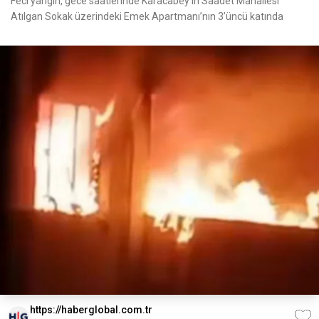
Feci yangın, gece saatlerinde Karacabey'in Saadet Mahallesi
Atılgan Sokak üzerindeki Emek Apartmanı’nın 3’üncü katında
https://haberglobal.com.tr