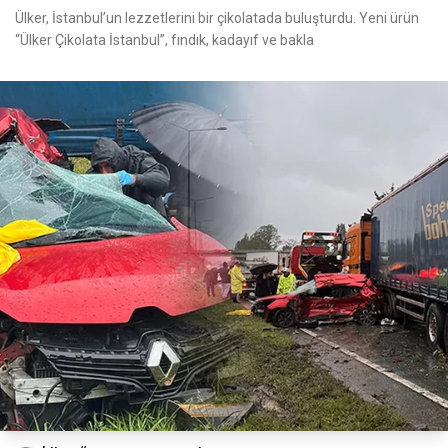
Ülker, İstanbul’un lezzetlerini bir çikolatada buluşturdu. Yeni ürün
“Ülker Çikolata İstanbul”, fındık, kadayıf ve bakla