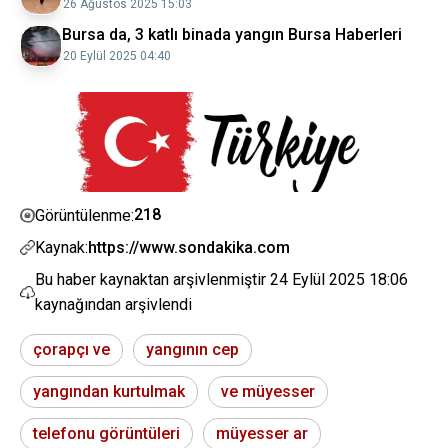
26 Ağustos 2025 15:03
Bursa da, 3 katlı binada yangın Bursa Haberleri
20 Eylül 2025 04:40
218
Görüntülenme:
Kaynak:
https://www.sondakika.com
Bu haber kaynaktan arşivlenmiştir
24 Eylül 2025 18:06
kaynağından arşivlendi
çorapçı ve
yangının cep
yangından kurtulmak
ve müyesser
telefonu görüntüleri
müyesser ar