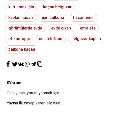
kurtulmak için
kaçan belgüzar
kaplan hasan
için balkona
hasan emir
görüntülerde evde
evde çıkan
emir efe
efe çorapçı
cep telefonu
belgüzar kaplan
balkona kaçan
0
Yorum
Giriş yapın,
yorum yapmak için...
Yayına ilk cevap veren siz olun...