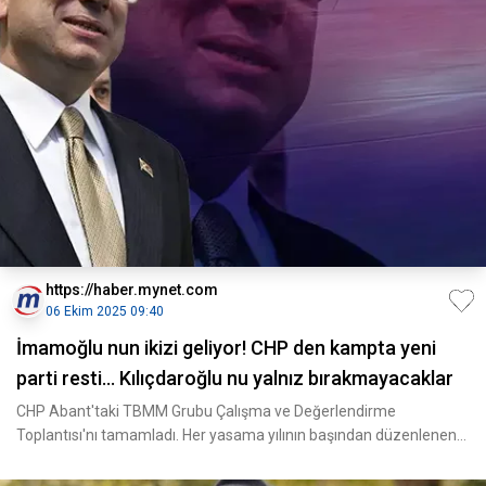
https://haber.mynet.com
06 Ekim 2025 09:40
İmamoğlu nun ikizi geliyor! CHP den kampta yeni
parti resti... Kılıçdaroğlu nu yalnız bırakmayacaklar
CHP Abant'taki TBMM Grubu Çalışma ve Değerlendirme
Toplantısı'nı tamamladı. Her yasama yılının başından düzenlenen
mil