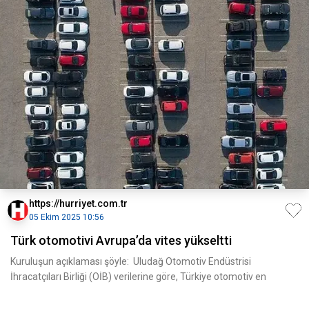
https://hurriyet.com.tr
05 Ekim 2025 10:56
Türk otomotivi Avrupa’da vites yükseltti
Kuruluşun açıklaması şöyle: Uludağ Otomotiv Endüstrisi
İhracatçıları Birliği (OİB) verilerine göre, Türkiye otomotiv en