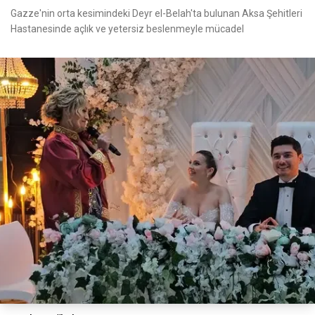
Gazze'nin orta kesimindeki Deyr el-Belah'ta bulunan Aksa Şehitleri
Hastanesinde açlık ve yetersiz beslenmeyle mücadel