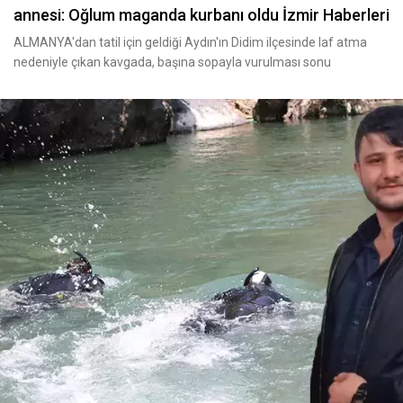
annesi: Oğlum maganda kurbanı oldu İzmir Haberleri
ALMANYA'dan tatil için geldiği Aydın'ın Didim ilçesinde laf atma
nedeniyle çıkan kavgada, başına sopayla vurulması sonu