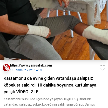
https://www.yenisafak.com
10 Temmuz 2025 14:13
Kastamonu da evine giden vatandaşa sahipsiz
köpekler saldırdı: 10 dakika boyunca kurtulmaya
çalıştı VİDEO İZLE
Kastamonu’nun Cide ilçesinde yaşayan Tuğrul Kış isimli bir
vatandaş, sahipsiz sokak köpeğinin saldırısına uğradı. Sahips