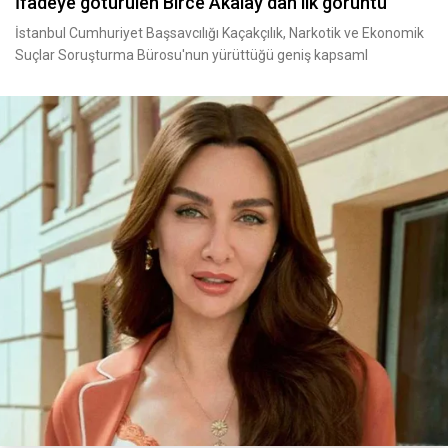
İfadeye götürülen Birce Akalay dan ilk görüntü
İstanbul Cumhuriyet Başsavcılığı Kaçakçılık, Narkotik ve Ekonomik
Suçlar Soruşturma Bürosu'nun yürüttüğü geniş kapsaml