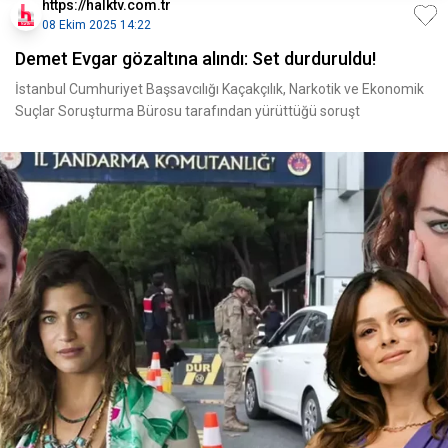
https://halktv.com.tr
08 Ekim 2025 14:22
Demet Evgar gözaltına alındı: Set durduruldu!
İstanbul Cumhuriyet Başsavcılığı Kaçakçılık, Narkotik ve Ekonomik
Suçlar Soruşturma Bürosu tarafından yürüttüğü soruşt