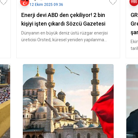
12 Ekim 2025 09:36
Enerji devi ABD den çekiliyor! 2 bin
GR
kişiyi işten çıkardı Sözcü Gazetesi
Gr
şar
Dünyanın en büyük deniz üstü rüzgar enerjisi
üreticisi Orsted, küresel yeniden yapılanma
Eki
kapsamında yaklaşık 2 bin çalı
tari
taş