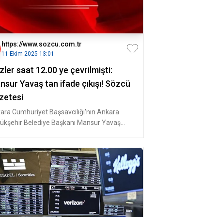
https://www.sozcu.com.tr
11 Ekim 2025 13:01
ler saat 12.00 ye çevrilmişti:
nsur Yavaş tan ifade çıkışı! Sözcü
zetesi
ara Cumhuriyet Başsavcılığı'nın Ankara
ükşehir Belediye Başkanı Mansur Yavaş
kında soruşturma izni istemesi dü