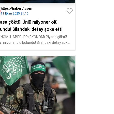
https://haber7.com
11 Ekim 2025 21:16
yasa çöktü! Ünlü milyoner ölü
undu! Silahdaki detay şoke etti
NOMİ HABERLERİ EKONOMİ Piyasa çöktü!
ü milyoner ölü bulundu! Silahdaki detay şoke
i Ukrayna'nın en