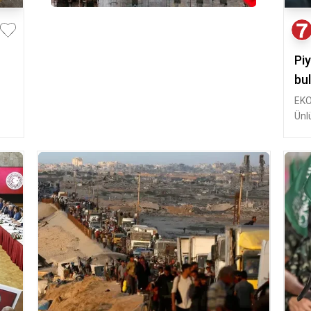
Pi
bul
EKO
Ünl
ett