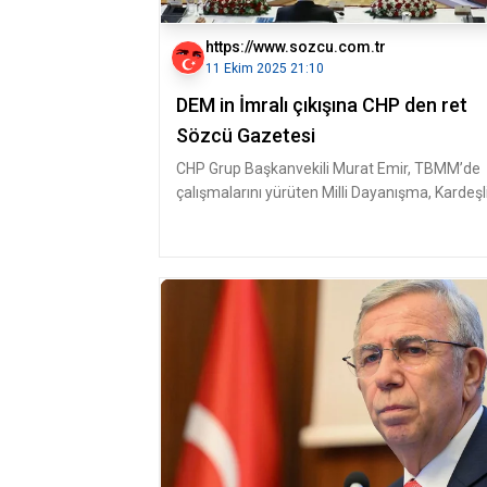
https://www.sozcu.com.tr
11 Ekim 2025 21:10
DEM in İmralı çıkışına CHP den ret
Sözcü Gazetesi
CHP Grup Başkanvekili Murat Emir, TBMM’de
çalışmalarını yürüten Milli Dayanışma, Kardeşl
ve Demokrasi Komisyonu'nun İ