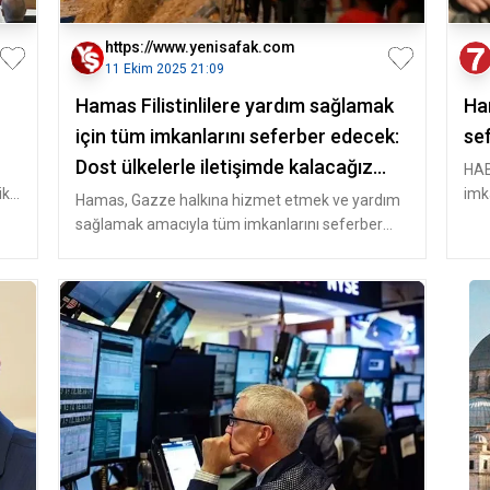
https://www.yenisafak.com
11 Ekim 2025 21:09
Hamas Filistinlilere yardım sağlamak
Ha
için tüm imkanlarını seferber edecek:
se
Dost ülkelerle iletişimde kalacağız
HAB
ik
imk
Dünya Haberleri
Hamas, Gazze halkına hizmet etmek ve yardım
Şeri
sağlamak amacıyla tüm imkanlarını seferber
edeceğini açıkladı. Siyasi Büro Ü