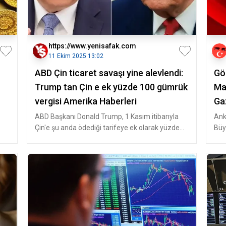
https://www.yenisafak.com
11 Ekim 2025 13:02
ABD Çin ticaret savaşı yine alevlendi:
Göz
Trump tan Çin e ek yüzde 100 gümrük
Ma
vergisi Amerika Haberleri
Ga
ABD Başkanı Donald Trump, 1 Kasım itibarıyla
Ank
Çin'e şu anda ödediği tarifeye ek olarak yüzde
Büy
100 gümrük vergisi getirecek
hak