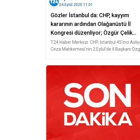
24 Eylül 2025 11:01
Gözler İstanbul da: CHP, kayyım
kararının ardından Olağanüstü İl
Kongresi düzenliyor; Özgür Çelik
yeniden aday oldu
T24 Haber Merkezi CHP, İstanbul 45'inci Asliy
Ceza Mahkemesi'nin 2 Eylül'de İl Başkanı Özg
Çelik ve mevcut yönetimi