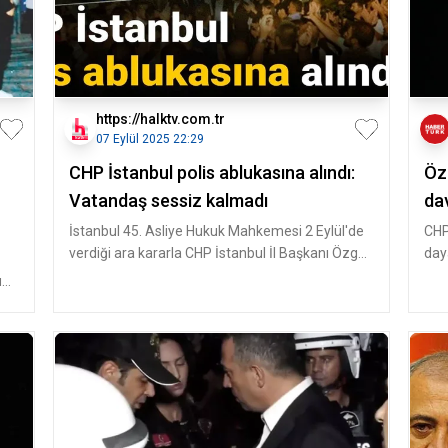
https://halktv.com.tr
07 Eylül 2025 22:29
CHP İstanbul polis ablukasına alındı:
Öz
Vatandaş sessiz kalmadı
da
İstanbul 45. Asliye Hukuk Mahkemesi 2 Eylül'de
CHP
verdiği ara kararla CHP İstanbul İl Başkanı Özgür
daya
Çelik, yönetim kur
baş
ün