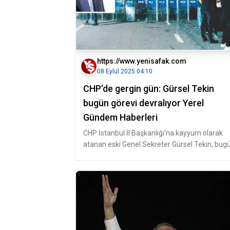
https://www.yenisafak.com
08 Eylül 2025 04:10
CHP’de gergin gün: Gürsel Tekin
bugün görevi devralıyor Yerel
Gündem Haberleri
CHP İstanbul İl Başkanlığı’na kayyum olarak
atanan eski Genel Sekreter Gürsel Tekin, bug
saat 12’de başkanlık binasına