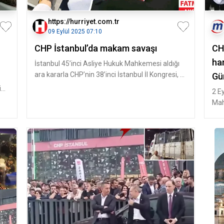
https://hurriyet.com.tr
09 Eylül 2025 07:10
CHP İstanbul’da makam savaşı
CHP
har
İstanbul 45’inci Asliye Hukuk Mahkemesi aldığı
ara kararla CHP’nin 38’inci İstanbul İl Kongresi, 2
Gür
Eylül 2025’te iptal e
izi
önü
2 Ey
Mah
Baş