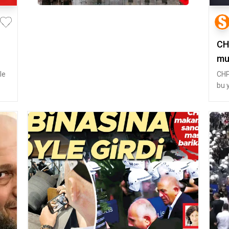
CH
mu
le
CHP
bu 
Kuru