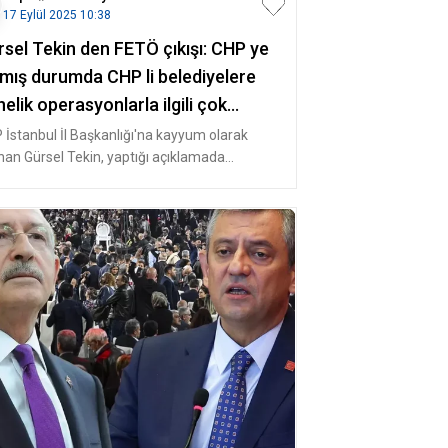
17 Eylül 2025 10:38
rsel Tekin den FETÖ çıkışı: CHP ye
zmış durumda CHP li belediyelere
elik operasyonlarla ilgili çok
nuşulacak sözler
 İstanbul İl Başkanlığı'na kayyum olarak
nan Gürsel Tekin, yaptığı açıklamada
Ö'nün uyuyan hücrelerinin CHP'y