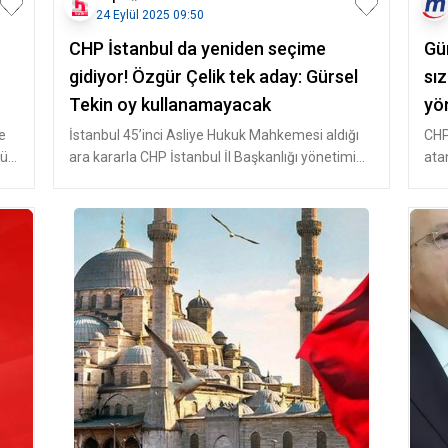
24 Eylül 2025 09:50
CHP İstanbul da yeniden seçime
Gü
gidiyor! Özgür Çelik tek aday: Gürsel
sı
Tekin oy kullanamayacak
yön
ko
e
İstanbul 45’inci Asliye Hukuk Mahkemesi aldığı
CHP
ür
ara kararla CHP İstanbul İl Başkanlığı yönetimi
ata
görevden alınmış yerine
FET