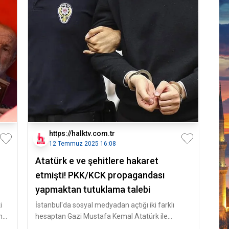
https://halktv.com.tr
12 Temmuz 2025 16:08
Atatürk e ve şehitlere hakaret
etmişti! PKK/KCK propagandası
yapmaktan tutuklama talebi
i
İstanbul'da sosyal medyadan açtığı iki farklı
na
hesaptan Gazi Mustafa Kemal Atatürk ile
şehitlere ve şehit yakınların