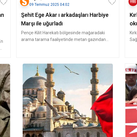
09 Temmuz 2025 04:02
an
Şehit Ege Akar ı arkadaşları Harbiye
Kır
Marşı ile uğurladı
oku
Pençe-Kilit Harekatı bölgesinde mağaradaki
Kırk
arama tarama faaliyetinde metan gazından
Sağl
En
etkilenerek şehit olan Üsteğmen Eg
Kon