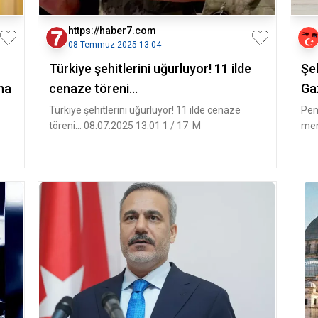
https://haber7.com
08 Temmuz 2025 13:04
Türkiye şehitlerini uğurluyor! 11 ilde
Şe
ına
cenaze töreni...
Ga
Türkiye şehitlerini uğurluyor! 11 ilde cenaze
Pen
töreni... 08.07.2025 13:01 1 / 17 M
men
tar