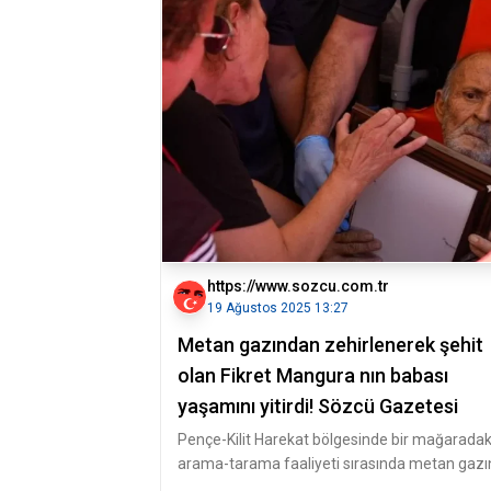
https://www.sozcu.com.tr
19 Ağustos 2025 13:27
Metan gazından zehirlenerek şehit
olan Fikret Mangura nın babası
yaşamını yitirdi! Sözcü Gazetesi
Pençe-Kilit Harekat bölgesinde bir mağaradak
arama-tarama faaliyeti sırasında metan gazı
maruz kalan 12 asker şehit