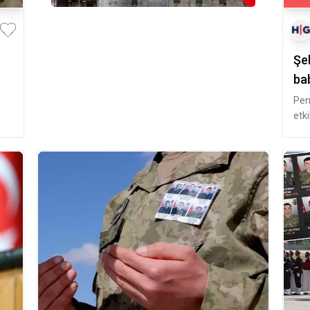
Şeh
bab
Pen
etk
Uzm