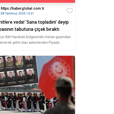
https://haberglobal.com.tr
08 Temmuz 2025 14:21
itlere veda! ‘Sana topladım’ deyip
asının tabutuna çiçek bıraktı
çe-Kilit Harekatı bölgesinde metan gazından
ilenerek şehit olan askerlerden Piyade
an Çavuş Enver Yaman (31),