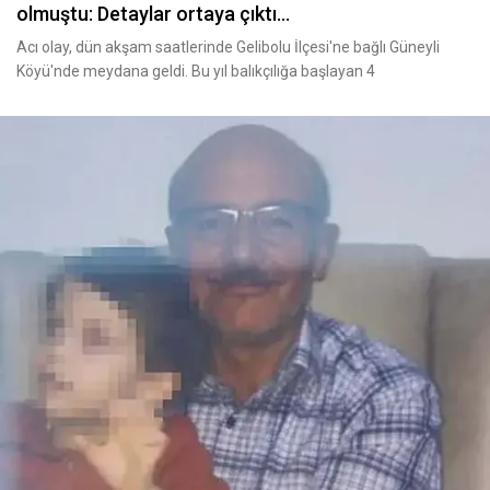
olmuştu: Detaylar ortaya çıktı...
Acı olay, dün akşam saatlerinde Gelibolu İlçesi'ne bağlı Güneyli
Köyü'nde meydana geldi. Bu yıl balıkçılığa başlayan 4