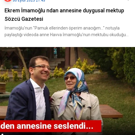
30 Eylül 2025 21:43
Ekrem İmamoğlu ndan annesine duygusal mektup
Sözcü Gazetesi
İmamoğlu'nun "Pamuk ellerinden öperim anacığım…" notuyla
paylaştığı videoda anne Havva İmamoğlu'nun mektubu okuduğu
anl