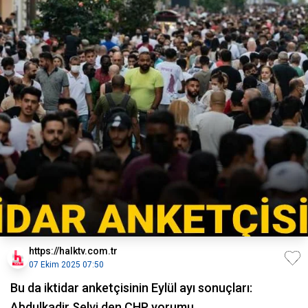
https://halktv.com.tr
07 Ekim 2025 07:50
Bu da iktidar anketçisinin Eylül ayı sonuçları:
Abdulkadir Selvi den CHP yorumu