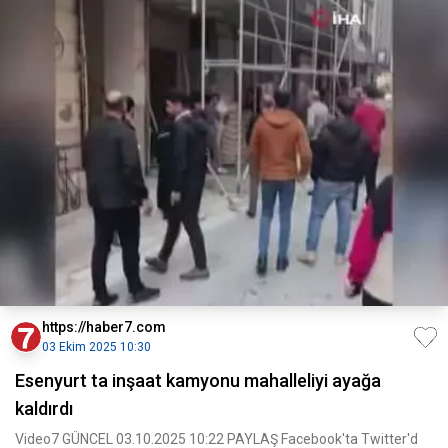
https://haber7.com
03 Ekim 2025 10:30
Esenyurt ta inşaat kamyonu mahalleliyi ayağa
kaldırdı
Video7 GÜNCEL 03.10.2025 10:22 PAYLAŞ Facebook'ta Twitter'd