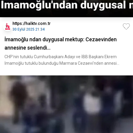
https://halktv.com.tr
30 Eylül 2025 21:34
İmamoğlu ndan duygusal mektup: Cezaevinden
annesine seslendi...
CHP'nin tutuklu Cumhurbaşkanı Adayı ve İBB Başkanı Ekrem
İmamoğlu tutuklu bulunduğu Marmara Cezaevi'nden annesi
Havva