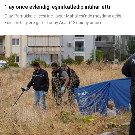
1 ay önce evlendiği eşini katledip intihar etti
Olay, Pamukkale ilçesi İncilipınar Mahallesi'nde meydana geldi.
Edinilen bilgilere göre, Tunay Acar (42), bir ay önce e