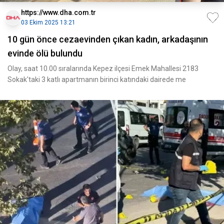
https://www.dha.com.tr
03 Ekim 2025 13:21
10 gün önce cezaevinden çıkan kadın, arkadaşının
evinde ölü bulundu
Olay, saat 10.00 sıralarında Kepez ilçesi Emek Mahallesi 2183
Sokak'taki 3 katlı apartmanın birinci katındaki dairede me