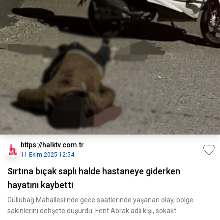
https://halktv.com.tr
11 Ekim 2025 12:54
Sırtına bıçak saplı halde hastaneye giderken
hayatını kaybetti
Güllübağ Mahallesi’nde gece saatlerinde yaşanan olay, bölge
sakinlerini dehşete düşürdü. Ferit Abrak adlı kişi, sokakt