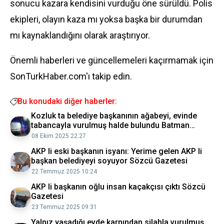
sonucu kazara kendisini vurduğu öne sürüldü. Polis
ekipleri, olayın kaza mı yoksa başka bir durumdan
mı kaynaklandığını olarak araştırıyor.
Önemli haberleri ve güncellemeleri kaçırmamak için
SonTurkHaber.com'ı takip edin.
Bu konudaki diğer haberler:
Kozluk ta belediye başkanının ağabeyi, evinde
tabancayla vurulmuş halde bulundu Batman
Haberleri
08 Ekim 2025 22:27
AKP li eski başkanın isyanı: Yerime gelen AKP li
başkan belediyeyi soyuyor Sözcü Gazetesi
22 Temmuz 2025 10:24
AKP li başkanın oğlu insan kaçakçısı çıktı Sözcü
Gazetesi
23 Temmuz 2025 09:31
Yalnız yaşadığı evde karnından silahla vurulmuş