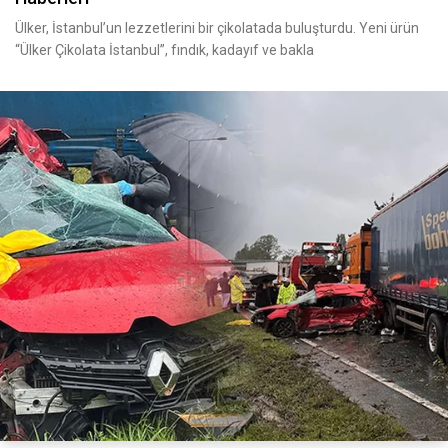
Ülker, İstanbul’un lezzetlerini bir çikolatada buluşturdu. Yeni ürün
“Ülker Çikolata İstanbul”, fındık, kadayıf ve bakla