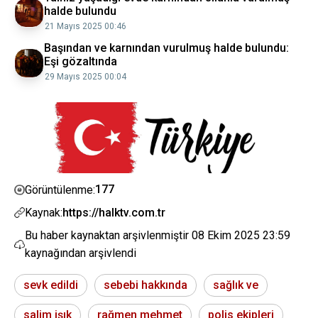
halde bulundu
21 Mayıs 2025 00:46
Başından ve karnından vurulmuş halde bulundu:
Eşi gözaltında
29 Mayıs 2025 00:04
177
Görüntülenme:
Kaynak:
https://halktv.com.tr
Bu haber kaynaktan arşivlenmiştir
08 Ekim 2025 23:59
kaynağından arşivlendi
sevk edildi
sebebi hakkında
sağlık ve
salim işık
rağmen mehmet
polis ekipleri