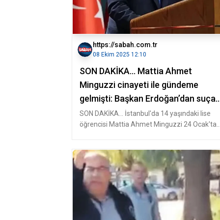
https://sabah.com.tr
08 Ekim 2025 12:10
SON DAKİKA… Mattia Ahmet
Minguzzi cinayeti ile gündeme
gelmişti: Başkan Erdoğan’dan suça
sürüklenen çocuklar ile ilgili net
SON DAKİKA… İstanbul'da 14 yaşındaki lise
öğrencisi Mattia Ahmet Minguzzi 24 Ocak'ta
mesaj!
arkadaşları ile birlikte gittiği b