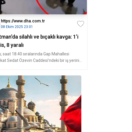
https://www.dha.com.tr
08 Ekim 2025 23:01
man’da silahlı ve bıçaklı kavga: 1’i
is, 8 yaralı
y, saat 18.40 sıralarında Gap Mahallesi
kat Sedat Özevin Caddesi’ndeki bir iş yerinin
nde meydana geldi. İki gr