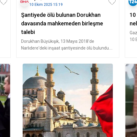
10 Ekim 2025 15:19
Şantiyede ölü bulunan Dorukhan
10 
davasında mahkemeden birleşme
nel
talebi
Gaz
10 
Dorukhan Büyükışık, 13 Mayıs 2018'de
kad
Narlıdere'deki inşaat şantiyesinde ölü bulundu.
Daha önce yapılan soruşturmalarda o