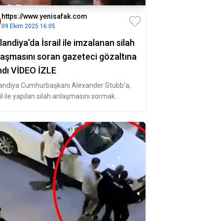
https://www.yenisafak.com
09 Ekim 2025 16:05
landiya’da İsrail ile imzalanan silah
laşmasını soran gazeteci gözaltına
ındı VİDEO İZLE
landiya Cumhurbaşkanı Alexander Stubb’a,
il ile yapılan silah anlaşmasını sormak
eyen bir muhabir gözaltına al