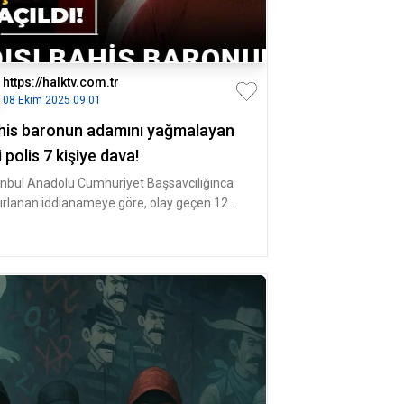
https://halktv.com.tr
08 Ekim 2025 09:01
his baronun adamını yağmalayan
i polis 7 kişiye dava!
anbul Anadolu Cumhuriyet Başsavcılığınca
ırlanan iddianameye göre, olay geçen 12
an gecesi yaşandı. Yasa dışı