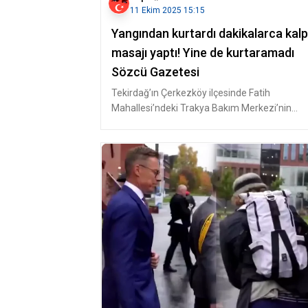
11 Ekim 2025 15:15
Yangından kurtardı dakikalarca kalp
masajı yaptı! Yine de kurtaramadı
Sözcü Gazetesi
Tekirdağ’ın Çerkezköy ilçesinde Fatih
Mahallesi’ndeki Trakya Bakım Merkezi’nin
bodrum katında çıkan yangın, ekiplerin m