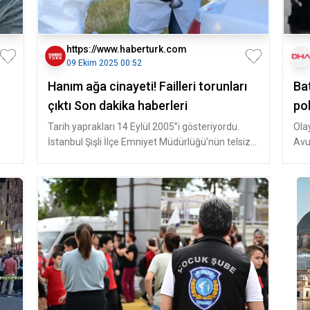
https://www.haberturk.com
09 Ekim 2025 00:52
Hanım ağa cinayeti! Failleri torunları
Bat
çıktı Son dakika haberleri
pol
Tarih yaprakları 14 Eylül 2005”i gösteriyordu.
Ola
İstanbul Şişli İlçe Emniyet Müdürlüğü’nün telsiz
Avu
kanalında rutin bir muh
önü