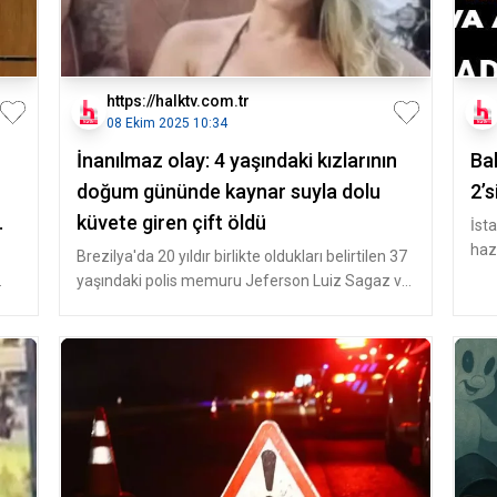
https://halktv.com.tr
08 Ekim 2025 10:34
İnanılmaz olay: 4 yaşındaki kızlarının
Ba
doğum gününde kaynar suyla dolu
2’s
küvete giren çift öldü
İst
haz
Brezilya'da 20 yıldır birlikte oldukları belirtilen 37
Nis
yaşındaki polis memuru Jeferson Luiz Sagaz ve
manikür salonu sa