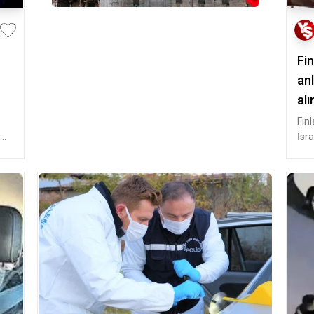
Fin
an
al
Fin
İsra
ist