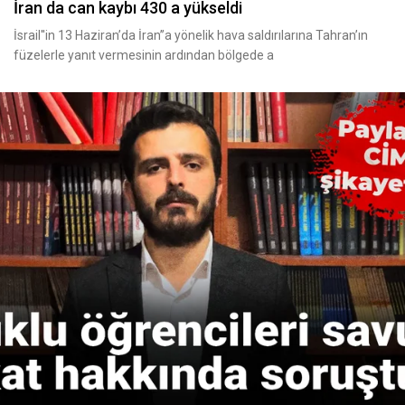
İran da can kaybı 430 a yükseldi
İsrail''in 13 Haziran’da İran’’a yönelik hava saldırılarına Tahran’ın
füzelerle yanıt vermesinin ardından bölgede a