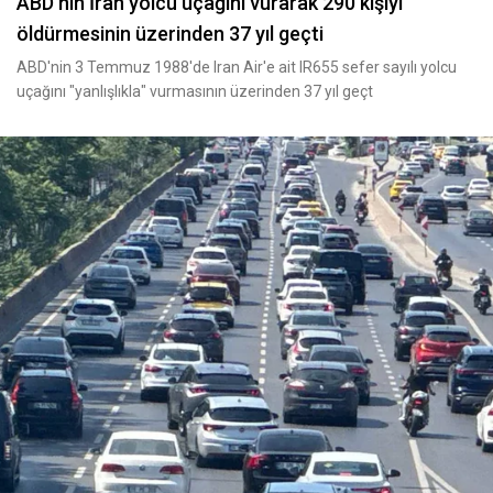
ABD nin İran yolcu uçağını vurarak 290 kişiyi
öldürmesinin üzerinden 37 yıl geçti
ABD'nin 3 Temmuz 1988'de Iran Air'e ait IR655 sefer sayılı yolcu
uçağını "yanlışlıkla" vurmasının üzerinden 37 yıl geçt