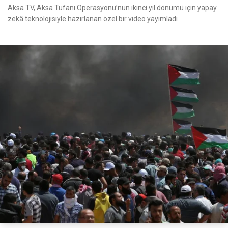
Aksa TV, Aksa Tufanı Operasyonu’nun ikinci yıl dönümü için yapay
zekâ teknolojisiyle hazırlanan özel bir video yayımladı