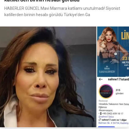
HABERLER GÜNCEL Mavi Marmara katliamı unutulmadı! Siyonist
katillerden birinin hesabı görüldü Türkiye’den Ga