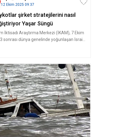
12 Ekim 2025 09:37
kotlar şirket stratejilerini nasıl
ğiştiriyor Yaşar Süngü
am İktisadı Araştırma Merkezi (İKAM), 7 Ekim
3 sonrası dünya genelinde yoğunlaşan İsrail
ıtı boykotların küres