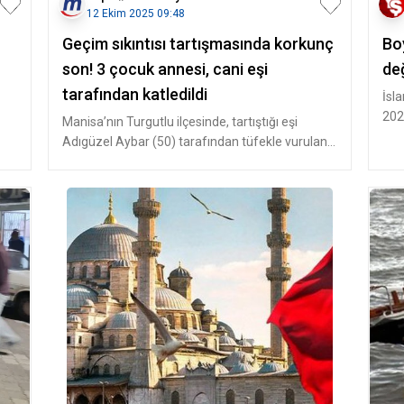
12 Ekim 2025 09:48
Geçim sıkıntısı tartışmasında korkunç
Boy
son! 3 çocuk annesi, cani eşi
de
tarafından katledildi
İsl
202
Manisa’nın Turgutlu ilçesinde, tartıştığı eşi
karş
Adıgüzel Aybar (50) tarafından tüfekle vurulan
Hasibe Aybar (34), ağır y