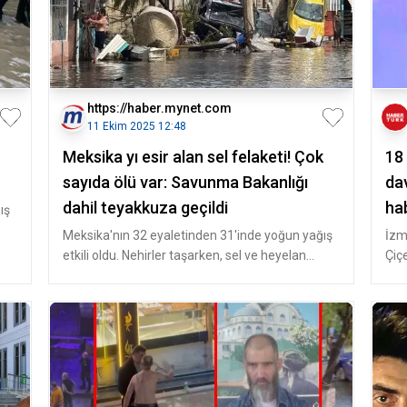
https://haber.mynet.com
11 Ekim 2025 12:48
Meksika yı esir alan sel felaketi! Çok
18
sayıda ölü var: Savunma Bakanlığı
da
dahil teyakkuza geçildi
hab
ış
Meksika'nın 32 eyaletinden 31'inde yoğun yağış
İzm
etkili oldu. Nehirler taşarken, sel ve heyelan
Çiç
meydana geldi. Yerleşim
Bor