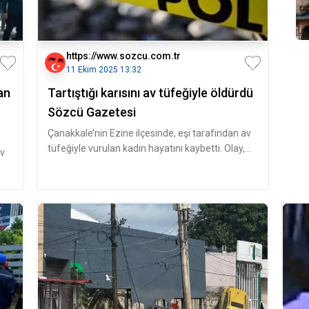
https://www.sozcu.com.tr
11 Ekim 2025 13:32
an
Tartıştığı karısını av tüfeğiyle öldürdü
Sözcü Gazetesi
Çanakkale’nin Ezine ilçesinde, eşi tarafından av
tüfeğiyle vurulan kadın hayatını kaybetti. Olay,
av
Camikebir Mahallesi’n