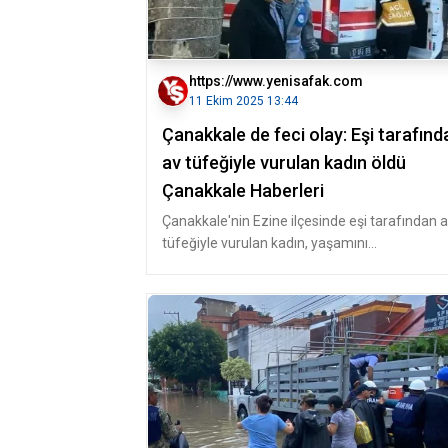
https://www.yenisafak.com
11 Ekim 2025 13:44
Çanakkale de feci olay: Eşi tarafınd
av tüfeğiyle vurulan kadın öldü
Çanakkale Haberleri
Çanakkale'nin Ezine ilçesinde eşi tarafından 
tüfeğiyle vurulan kadın, yaşamını
yitirdi.Çanakkale'de ilçeye bağlı Cami