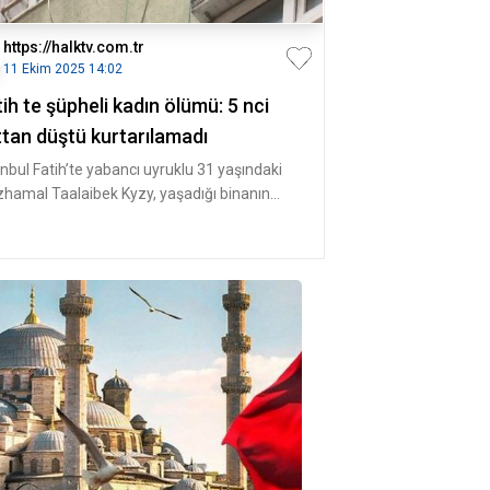
https://halktv.com.tr
11 Ekim 2025 14:02
ih te şüpheli kadın ölümü: 5 nci
ttan düştü kurtarılamadı
anbul Fatih’te yabancı uyruklu 31 yaşındaki
zhamal Taalaibek Kyzy, yaşadığı binanın
ci katındaki dairenin ca