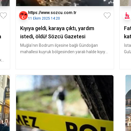
https://www.sozcu.com.tr
11 Ekim 2025 14:20
Kıyıya geldi, karaya çıktı, yardım
Fat
a
istedi, öldü! Sözcü Gazetesi
ka
Muğla’nın Bodrum ilçesine bağlı Gündoğan
İst
mahallesi kuyruk bölgesinden yaralı halde kıyıya
Gul
kadar gelen ardından karaya ç
5’in
k