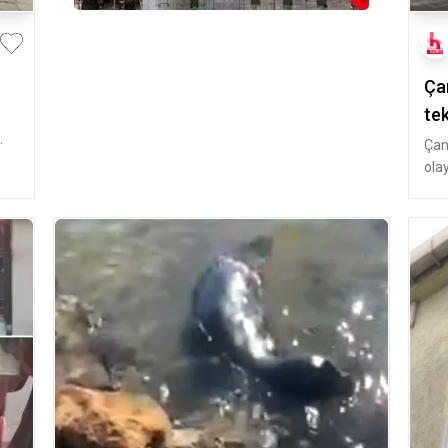
Ça
tek
Çan
ola
ark