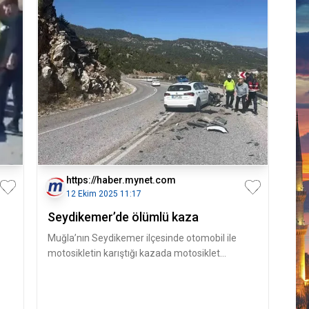
https://haber.mynet.com
12 Ekim 2025 11:17
Seydikemer’de ölümlü kaza
Muğla’nın Seydikemer ilçesinde otomobil ile
motosikletin karıştığı kazada motosiklet
sürücüsü kaldırıldığı hastanede y