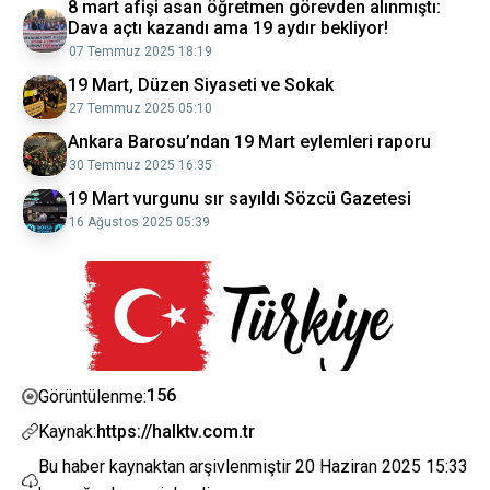
8 mart afişi asan öğretmen görevden alınmıştı:
Dava açtı kazandı ama 19 aydır bekliyor!
07 Temmuz 2025 18:19
19 Mart, Düzen Siyaseti ve Sokak
27 Temmuz 2025 05:10
Ankara Barosu’ndan 19 Mart eylemleri raporu
30 Temmuz 2025 16:35
19 Mart vurgunu sır sayıldı Sözcü Gazetesi
16 Ağustos 2025 05:39
156
Görüntülenme:
Kaynak:
https://halktv.com.tr
Bu haber kaynaktan arşivlenmiştir
20 Haziran 2025 15:33