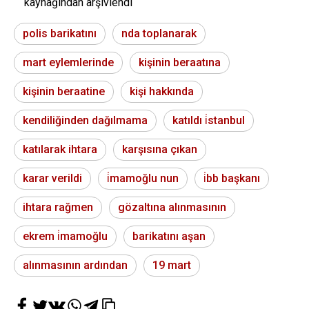
kaynağından arşivlendi
polis barikatını
nda toplanarak
mart eylemlerinde
kişinin beraatına
kişinin beraatine
kişi hakkında
kendiliğinden dağılmama
katıldı i̇stanbul
katılarak ihtara
karşısına çıkan
karar verildi
i̇mamoğlu nun
i̇bb başkanı
ihtara rağmen
gözaltına alınmasının
ekrem i̇mamoğlu
barikatını aşan
alınmasının ardından
19 mart