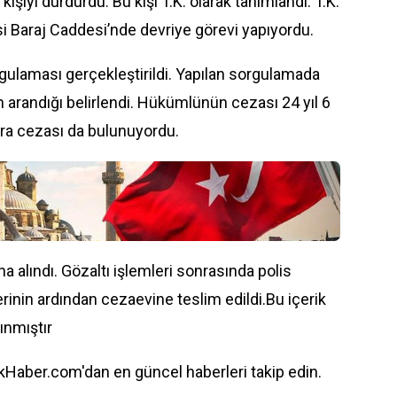
 kişiyi durdurdu. Bu kişi T.K. olarak tanımlandı. T.K.
i Baraj Caddesi’nde devriye görevi yapıyordu.
rgulaması gerçekleştirildi. Yapılan sorgulamada
arandığı belirlendi. Hükümlünün cezası 24 yıl 6
ara cezası da bulunuyordu.
a alındı.
Gözaltı
işlemleri sonrasında
polis
rinin ardından cezaevine teslim edildi.Bu içerik
ınmıştır
Haber.com'dan en güncel haberleri takip edin.