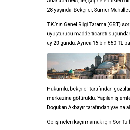
Adana
’da bekçiler, şüphelendikleri bir
28 yaşında. Bekçiler, Sümer Mahalles
T.K.’nın Genel Bilgi Tarama (GBT) so
uyuşturucu
madde ticareti suçundan 
ay 20 gündü. Ayrıca 16 bin 660 TL p
Hükümlü, bekçiler tarafından gözaltın
merkezine götürüldü. Yapılan işlemle
Doğukan Akbayır
tarafından yayına al
Gelişmeleri kaçırmamak için SonTurk