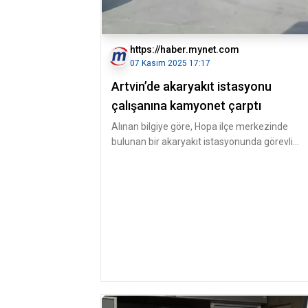
https://haber.mynet.com
07 Kasım 2025 17:17
Artvin’de akaryakıt istasyonu
çalışanına kamyonet çarptı
Alınan bilgiye göre, Hopa ilçe merkezinde
bulunan bir akaryakıt istasyonunda görevli
Yüksel Gaz, istasyon girişinde yo