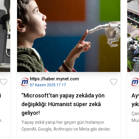
https://haber.mynet.com
07 Kasım 2025 17:17
i
“Microsoft’tan yapay zekâda yön
Ay
değişikliği: Hümanist süper zekâ
yık
geliyor!
Çan
n
Müd
Yapay zekâ yarışı her geçen gün hızlanıyor.
müc
OpenAI, Google, Anthropic ve Meta gibi devler
genel yapay zekâ (AGI) hedef