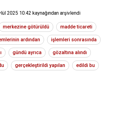
ylül 2025 10:42
kaynağından arşivlendi
merkezine götürüldü
madde ticareti
lemlerinin ardından
işlemleri sonrasında
ı
gündü ayrıca
gözaltına alındı
du
gerçekleştirildi yapılan
edildi bu