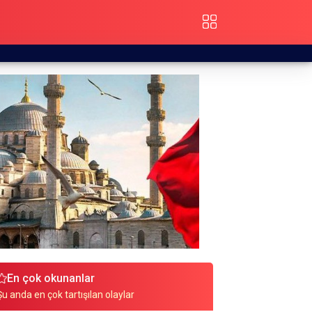
En çok okunanlar
Şu anda en çok tartışılan olaylar