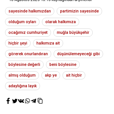
sayesinde halkımızdan
partimizin sayesinde
olduğum oyları
olarak halkımıza
ocağımız cumhuriyet
muğla büyükşehir
hiçbir şeyi
halkımıza ait
görerek onurlandıran
düşünülemeyeceği gibi
böylesine değerli
beni böylesine
almış olduğum
akp ye
ait hiçbir
adaylığına layık