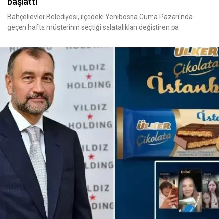
başlattı
Bahçelievler Belediyesi, ilçedeki Yenibosna Cuma Pazarı'nda
geçen hafta müşterinin seçtiği salatalıkları değiştiren pa