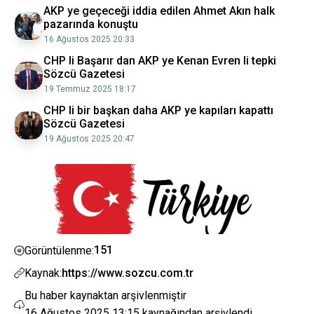
AKP ye geçeceği iddia edilen Ahmet Akın halk
pazarında konuştu
16 Ağustos 2025 20:33
CHP li Başarır dan AKP ye Kenan Evren li tepki
Sözcü Gazetesi
19 Temmuz 2025 18:17
CHP li bir başkan daha AKP ye kapıları kapattı
Sözcü Gazetesi
19 Ağustos 2025 20:47
151
Görüntülenme:
Kaynak:
https://www.sozcu.com.tr
Bu haber kaynaktan arşivlenmiştir
16 Ağustos 2025 13:15
kaynağından arşivlendi