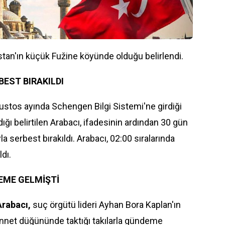
stan'ın küçük Fužine köyünde olduğu belirlendi.
BEST BIRAKILDI
stos ayında Schengen Bilgi Sistemi'ne girdiği
dığı belirtilen Arabacı, ifadesinin ardından 30 gün
a serbest bırakıldı. Arabacı, 02:00 sıralarında
dı.
EME GELMİŞTİ
rabacı,
suç örgütü lideri Ayhan Bora Kaplan'ın
nnet düğününde taktığı takılarla gündeme