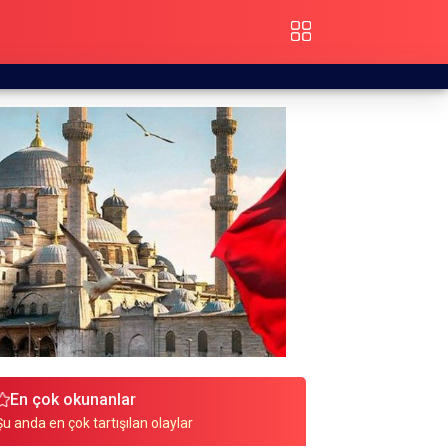
En çok okunanlar
Şu anda en çok tartışılan olaylar