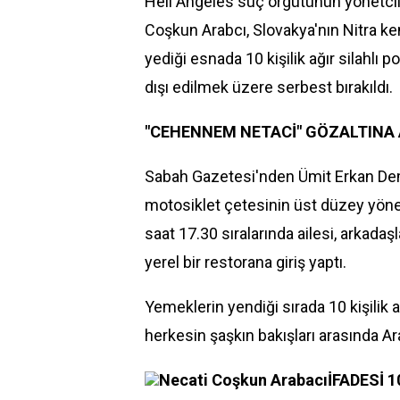
Hell Angeles suç örgütünün yönetci
Coşkun Arabcı, Slovakya'nın Nitra ke
yediği esnada 10 kişilik ağır silahlı p
dışı edilmek üzere serbest bırakıldı.
"CEHENNEM NETACİ" GÖZALTINA 
Sabah Gazetesi'nden Ümit Erkan Dem
motosiklet çetesinin üst düzey yöne
saat 17.30 sıralarında ailesi, arkadaşl
yerel bir restorana giriş yaptı.
Yemeklerin yendiği sırada 10 kişilik ağı
herkesin şaşkın bakışları arasında Ara
Necati Coşkun Arabacı
İFADESİ 