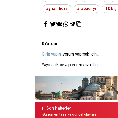
ayhan bora
arabacı yı
10 kişi
0
Yorum
Giriş yapın,
yorum yapmak için...
Yayına ilk cevap veren siz olun...
Son haberler
Günün en taze ve güncel olayları