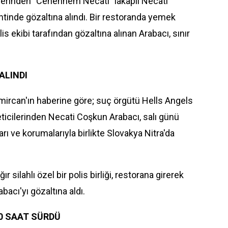
lerinden "Cehennem Necati" lakaplı Necati
ntinde gözaltına alındı. Bir restoranda yemek
olis ekibi tarafından gözaltına alınan Arabacı, sınır
ALINDI
ircan'ın haberine göre; suç örgütü Hells Angels
ticilerinden Necati Coşkun Arabacı, salı günü
arı ve korumalarıyla birlikte Slovakya Nitra'da
r silahlı özel bir polis birliği, restorana girerek
bacı'yı gözaltına aldı.
10 SAAT SÜRDÜ