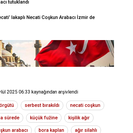
acı tutuklandı
cati’ lakaplı Necati Coşkun Arabacı İzmir de
ylül 2025 06:33
kaynağından arşivlendi
örgütü
serbest bırakıldı
necati coşkun
sa sürede
küçük fužine
kişilik ağır
şkun arabacı
bora kaplan
ağır silahlı