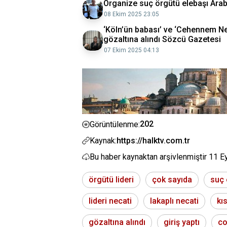
Organize suç örgütü elebaşı Arab
08 Ekim 2025 23:05
‘Köln’ün babası’ ve ‘Cehennem Ne
gözaltına alındı Sözcü Gazetesi
07 Ekim 2025 04:13
202
Görüntülenme:
Kaynak:
https://halktv.com.tr
Bu haber kaynaktan arşivlenmiştir
11 E
örgütü lideri
çok sayıda
suç 
lideri necati
lakaplı necati
kı
gözaltına alındı
giriş yaptı
co