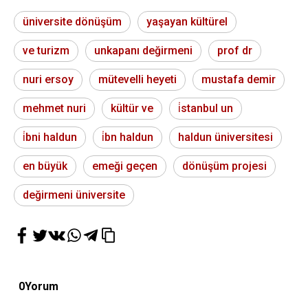
üniversite dönüşüm
yaşayan kültürel
ve turizm
unkapanı değirmeni
prof dr
nuri ersoy
mütevelli heyeti
mustafa demir
mehmet nuri
kültür ve
i̇stanbul un
i̇bni haldun
i̇bn haldun
haldun üniversitesi
en büyük
emeği geçen
dönüşüm projesi
değirmeni üniversite
0
Yorum