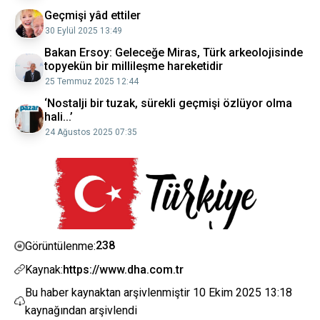
Geçmişi yâd ettiler
30 Eylül 2025 13:49
Bakan Ersoy: Geleceğe Miras, Türk arkeolojisinde
topyekün bir millileşme hareketidir
25 Temmuz 2025 12:44
‘Nostalji bir tuzak, sürekli geçmişi özlüyor olma
hali...’
24 Ağustos 2025 07:35
238
Görüntülenme:
Kaynak:
https://www.dha.com.tr
Bu haber kaynaktan arşivlenmiştir
10 Ekim 2025 13:18
kaynağından arşivlendi