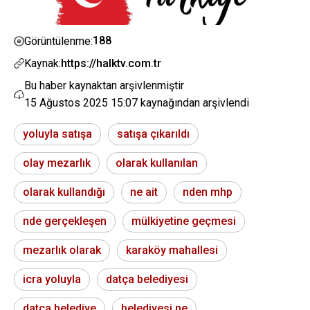
188
Görüntülenme:
Kaynak:
https://halktv.com.tr
Bu haber kaynaktan arşivlenmiştir
15 Ağustos 2025 15:07
kaynağından arşivlendi
yoluyla satışa
satışa çıkarıldı
olay mezarlık
olarak kullanılan
olarak kullandığı
ne ait
nden mhp
nde gerçekleşen
mülkiyetine geçmesi
mezarlık olarak
karaköy mahallesi
icra yoluyla
datça belediyesi
datça belediye
belediyesi ne