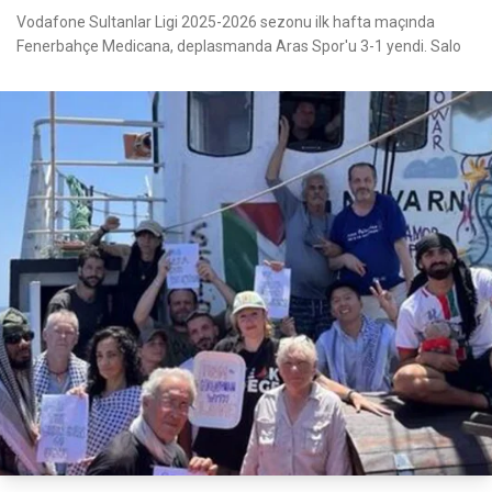
Vodafone Sultanlar Ligi 2025-2026 sezonu ilk hafta maçında
Fenerbahçe Medicana, deplasmanda Aras Spor'u 3-1 yendi. Salo