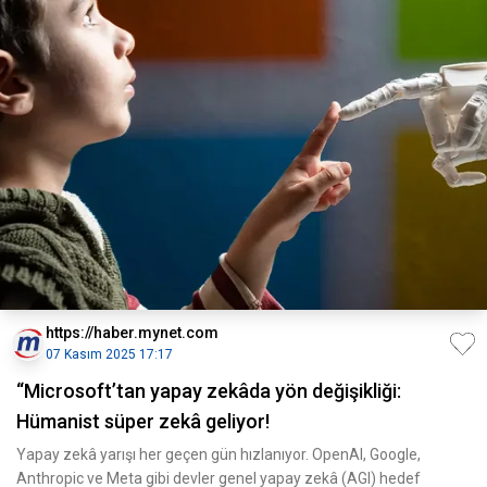
https://haber.mynet.com
07 Kasım 2025 17:17
“Microsoft’tan yapay zekâda yön değişikliği:
Hümanist süper zekâ geliyor!
Yapay zekâ yarışı her geçen gün hızlanıyor. OpenAI, Google,
Anthropic ve Meta gibi devler genel yapay zekâ (AGI) hedef