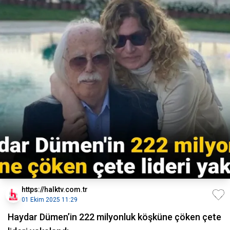
https://halktv.com.tr
01 Ekim 2025 11:29
Haydar Dümen’in 222 milyonluk köşküne çöken çete