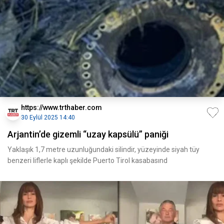
https://www.trthaber.com
30 Eylül 2025 14:40
Arjantin’de gizemli “uzay kapsülü” paniği
Yaklaşık 1,7 metre uzunluğundaki silindir, yüzeyinde siyah tüy
benzeri liflerle kaplı şekilde Puerto Tirol kasabasınd