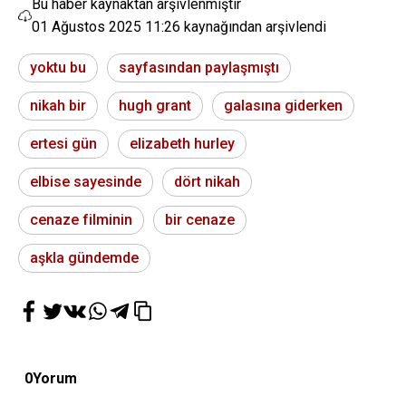
Bu haber kaynaktan arşivlenmiştir
01 Ağustos 2025 11:26
kaynağından arşivlendi
yoktu bu
sayfasından paylaşmıştı
nikah bir
hugh grant
galasına giderken
ertesi gün
elizabeth hurley
elbise sayesinde
dört nikah
cenaze filminin
bir cenaze
aşkla gündemde
0
Yorum