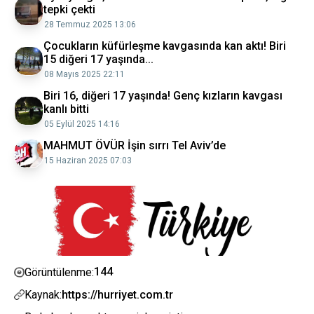
tepki çekti
28 Temmuz 2025 13:06
Çocukların küfürleşme kavgasında kan aktı! Biri
15 diğeri 17 yaşında...
08 Mayıs 2025 22:11
Biri 16, diğeri 17 yaşında! Genç kızların kavgası
kanlı bitti
05 Eylül 2025 14:16
MAHMUT ÖVÜR İşin sırrı Tel Aviv’de
15 Haziran 2025 07:03
144
Görüntülenme:
Kaynak:
https://hurriyet.com.tr