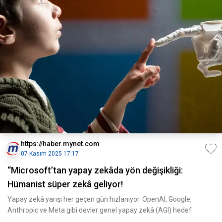
https://haber.mynet.com
07 Kasım 2025 17:17
“Microsoft’tan yapay zekâda yön değişikliği:
Hümanist süper zekâ geliyor!
Yapay zekâ yarışı her geçen gün hızlanıyor. OpenAI, Google,
Anthropic ve Meta gibi devler genel yapay zekâ (AGI) hedef