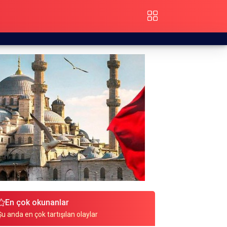
En çok okunanlar
Şu anda en çok tartışılan olaylar