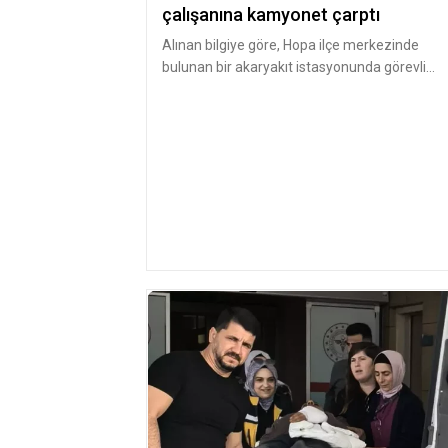
çalışanına kamyonet çarptı
Alınan bilgiye göre, Hopa ilçe merkezinde
bulunan bir akaryakıt istasyonunda görevli
Yüksel Gaz, istasyon girişinde yo