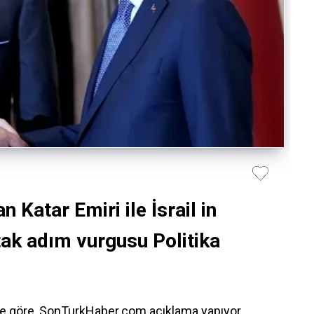
Katar Emiri ile İsrail in
rtak adım vurgusu Politika
ere göre, SonTurkHaber.com açıklama yapıyor.