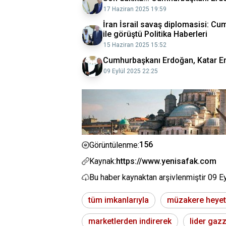
17 Haziran 2025 19:59
İran İsrail savaş diplomasisi: C
ile görüştü Politika Haberleri
15 Haziran 2025 15:52
Cumhurbaşkanı Erdoğan, Katar Emi
09 Eylül 2025 22:25
156
Görüntülenme:
Kaynak:
https://www.yenisafak.com
Bu haber kaynaktan arşivlenmiştir
09 E
tüm imkanlarıyla
müzakere heyet
marketlerden indirerek
lider gaz